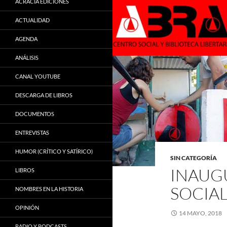
ACRACIA EDICIONES
ACTUALIDAD
AGENDA
ANÁLISIS
CANAL YOUTUBE
DESCARGA DE LIBROS
DOCUMENTOS
ENTREVISTAS
HUMOR (CRÍTICO Y SATÍRICO)
SIN CATEGORÍA
INAUG
LIBROS
SOCIAL
NOMBRES EN LA HISTORIA
OPINIÓN
14 MAYO, 2018
RADIO Y PODCASTS