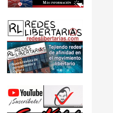
al en Cuba