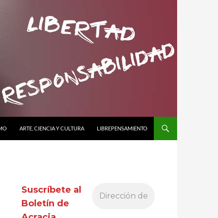
SMO
ARTE, CIENCIA Y CULTURA
LIBREPENSAMIENTO
Suscríbete al
Boletín de
Acracia