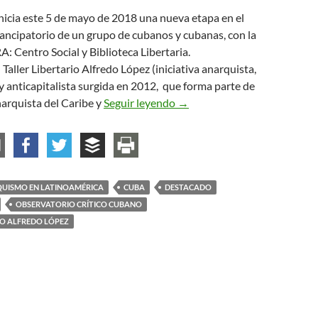
nicia este 5 de mayo de 2018 una nueva etapa en el
ncipatorio de un grupo de cubanos y cubanas, con la
: Centro Social y Biblioteca Libertaria.
Taller Libertario Alfredo López (iniciativa anarquista,
 y anticapitalista surgida en 2012, que forma parte de
Inauguración de Centro Soci
arquista del Caribe y
Seguir leyendo
→
UISMO EN LATINOAMÉRICA
CUBA
DESTACADO
OBSERVATORIO CRÍTICO CUBANO
IO ALFREDO LÓPEZ