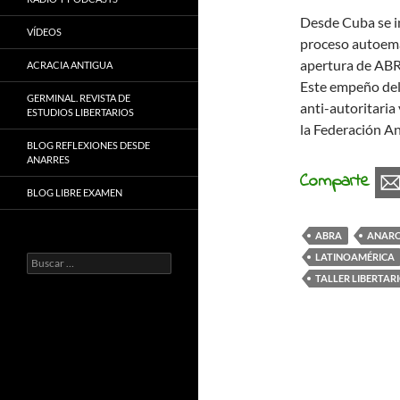
Desde Cuba se i
VÍDEOS
proceso autoema
apertura de ABRA
ACRACIA ANTIGUA
Este empeño del 
GERMINAL. REVISTA DE
anti-autoritaria
ESTUDIOS LIBERTARIOS
la Federación An
BLOG REFLEXIONES DESDE
ANARRES
Comparte
BLOG LIBRE EXAMEN
ABRA
ANARQ
LATINOAMÉRICA
Buscar:
TALLER LIBERTAR