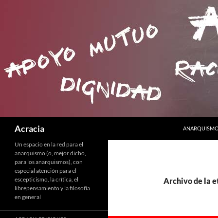
SALTAR AL C
Buscar
Acracia
ANARQUISMO 
Un espacio en la red para el
anarquismo (o, mejor dicho,
para los anarquismos), con
especial atención para el
escepticismo, la crítica, el
Archivo de la 
librepensamiento y la filosofía
en general