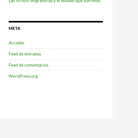
Las «crisis» migratorias y el mundo que sufrimos
META
Acceder
Feed de entradas
Feed de comentarios
WordPress.org