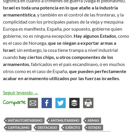
significa en cuanto a crímenes de guerra (valga el pleonasmo).
Israel es toda una potencia en lo que atañe a la industria
armamentística
, y también en el control de las fronteras, y la
complicidad con los principales países de la vieja y mezquina
Europa es manifiesta. España, por supuesto, gobierne quien
gobierne, no es ninguna excepción.
Hay algunos Estados
, como
es el caso de Noruega,
que se niegan a exportar armas a
Israel
; sin embargo, la cosa tiene trampa a nivel industrial
cuando
hay ciertos chips, u otros componentes de los
armamentos
, fabricados en el país escandinavo, o en muchos
otros como es el caso de España,
que pueden perfectamente
acabar en armamento utilizados por las fuerzas israelíes
.
Negocios sangrientos
Seguir leyendo
→
Comparte
ANTIAUTORITARISMO
ANTIMILITARISMO
ARMAS
CAPITALISMO
DESTACADO
EJÉRCITO
ESTADO