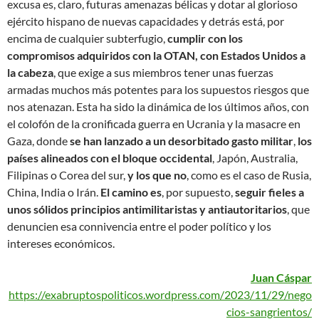
excusa es, claro, futuras amenazas bélicas y dotar al glorioso
ejército hispano de nuevas capacidades y detrás está, por
encima de cualquier subterfugio,
cumplir con los
compromisos adquiridos con la OTAN, con Estados Unidos a
la cabeza
, que exige a sus miembros tener unas fuerzas
armadas muchos más potentes para los supuestos riesgos que
nos atenazan. Esta ha sido la dinámica de los últimos años, con
el colofón de la cronificada guerra en Ucrania y la masacre en
Gaza, donde
se han lanzado a un desorbitado gasto militar
,
los
países alineados con el bloque occidental
, Japón, Australia,
Filipinas o Corea del sur,
y los que no
, como es el caso de Rusia,
China, India o Irán.
El camino es
, por supuesto,
seguir fieles a
unos sólidos principios antimilitaristas y antiautoritarios
, que
denuncien esa connivencia entre el poder político y los
intereses económicos.
Juan Cáspar
https://exabruptospoliticos.wordpress.com/2023/11/29/nego
cios-sangrientos/