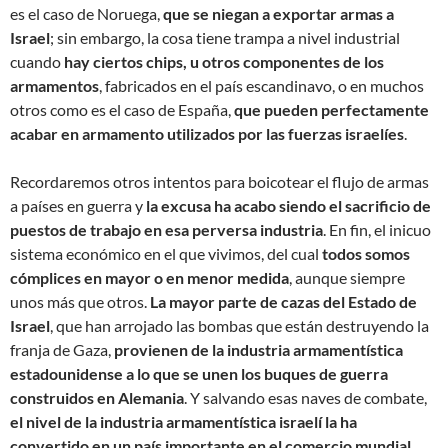
es el caso de Noruega,
que se niegan a exportar armas a
Israel
; sin embargo, la cosa tiene trampa a nivel industrial
cuando
hay ciertos chips, u otros componentes de los
armamentos
, fabricados en el país escandinavo, o en muchos
otros como es el caso de España,
que pueden perfectamente
acabar en armamento utilizados por las fuerzas israelíes
.
Recordaremos otros intentos para boicotear el flujo de armas
a países en guerra y
la excusa ha acabo siendo el sacrificio de
puestos de trabajo en esa perversa industria
. En fin, el inicuo
sistema económico en el que vivimos, del cual
todos somos
cómplices en mayor o en menor medida
, aunque siempre
unos más que otros.
La mayor parte de cazas del Estado de
Israel
, que han arrojado las bombas que están destruyendo la
franja de Gaza,
provienen de la industria armamentística
estadounidense a lo que se unen los buques de guerra
construidos en Alemania
. Y salvando esas naves de combate,
el nivel de la industria armamentística israelí la ha
convertido en un país importante en el comercio mundial
,