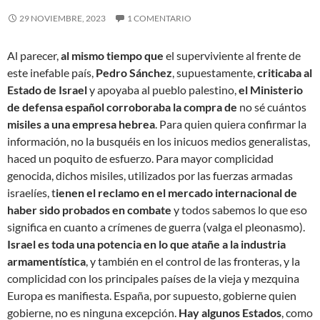
29 NOVIEMBRE, 2023
1 COMENTARIO
Al parecer,
al mismo tiempo que
el superviviente al frente de
este inefable país,
Pedro Sánchez
, supuestamente,
criticaba al
Estado de Israel
y apoyaba al pueblo palestino,
el Ministerio
de defensa español corroboraba la compra de
no sé cuántos
misiles a una empresa hebrea
. Para quien quiera confirmar la
información, no la busquéis en los inicuos medios generalistas,
haced un poquito de esfuerzo. Para mayor complicidad
genocida, dichos misiles, utilizados por las fuerzas armadas
israelíes, t
ienen el reclamo en el mercado internacional de
haber sido probados en combate
y todos sabemos lo que eso
significa en cuanto a crímenes de guerra (valga el pleonasmo).
Israel es toda una potencia en lo que atañe a la industria
armamentística
, y también en el control de las fronteras, y la
complicidad con los principales países de la vieja y mezquina
Europa es manifiesta. España, por supuesto, gobierne quien
gobierne, no es ninguna excepción.
Hay algunos Estados
, como