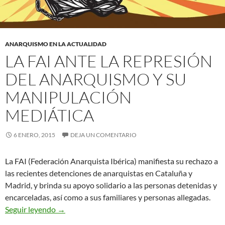
ANARQUISMO EN LA ACTUALIDAD
LA FAI ANTE LA REPRESIÓN
DEL ANARQUISMO Y SU
MANIPULACIÓN
MEDIÁTICA
6 ENERO, 2015
DEJA UN COMENTARIO
La FAI (Federación Anarquista Ibérica) manifiesta su rechazo a
las recientes detenciones de anarquistas en Cataluña y
Madrid, y brinda su apoyo solidario a las personas detenidas y
encarceladas, así como a sus familiares y personas allegadas.
La FAI ante la represión del anarquismo y su man
Seguir leyendo
→