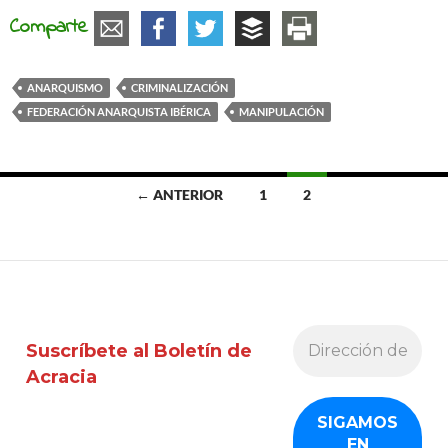
Comparte
ANARQUISMO
CRIMINALIZACIÓN
FEDERACIÓN ANARQUISTA IBÉRICA
MANIPULACIÓN
Ir
← ANTERIOR
1
2
a
las
entradas
Suscríbete al Boletín de
Acracia