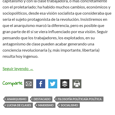
capitalismo y con la clase trabajadora, o más concretamente
con el proletariado; ha habido muchos cambios, económicos y
sociopolíticos, desde esa visión socialista que consideraba que
sería el sujeto protagonista de la revolución. Insistiremos en
que el anarquismo marcó la diferencia, pero es posible que
gran parte de él sí se viera influenciado por esa visión. Seguir
pensando que los trabajadores, los explotados, en su
antagonismo de clase pueden acabar generando una
conciencia revolucionaria (y, más importante, libertaria)
resulta hoy ingenuo.
La lucha de clases hoy y el anarquismo
Seguir leyendo
→
Comparte
ANARQUISMO
DESTACADO
FILOSOFÍA POLÍTICAÍA POLÍTICA
LUCHA DE CLASES
MARXISMO
SOCIALISMO