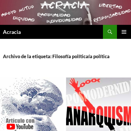
Buscar
Acracia
SALTAR
MENÚ
AL
PRINCI
CONTENIDO
Archivo de la etiqueta: Filosofía políticaía política