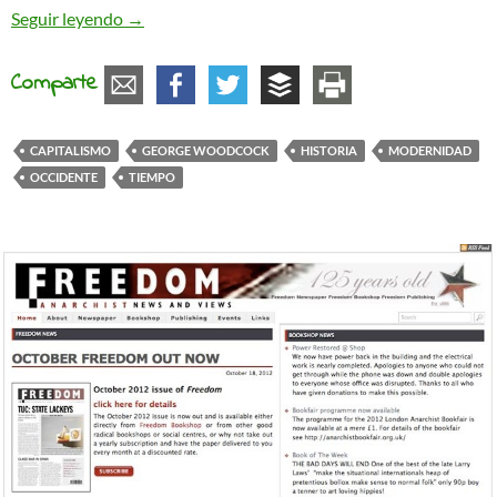
La tiranía del reloj
Seguir leyendo
→
Comparte
CAPITALISMO
GEORGE WOODCOCK
HISTORIA
MODERNIDAD
OCCIDENTE
TIEMPO