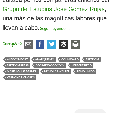
Grupo de Estudios José Gomez Rojas
,
una más de las magníficas labores que
El grupo en torno a la pub
llevan a cabo.
Seguir leyendo
→
Comparte
ALEX COMFORT
ANARQUISMO
COLIN WARD
FREEDOM
FREEDOM PRESS
GEORGE WOODCOCK
HERBERT READ
MARIE LOUISE BERNERI
NICHOLAS WALTER
REINO UNIDO
VERNOND RICHARDS