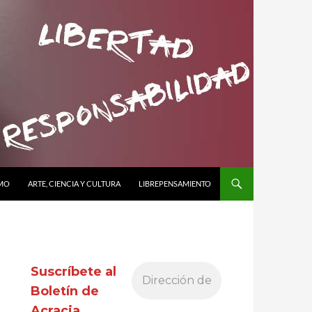
SMO
ARTE, CIENCIA Y CULTURA
LIBREPENSAMIENTO
Suscríbete al
Boletín de
Acracia