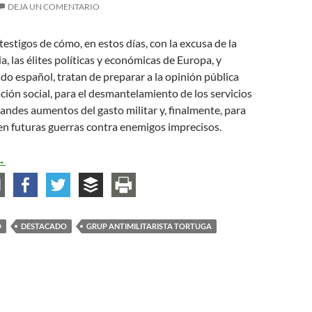
DEJA UN COMENTARIO
estigos de cómo, en estos días, con la excusa de la
a, las élites políticas y económicas de Europa, y
do español, tratan de preparar a la opinión pública
ación social, para el desmantelamiento de los servicios
randes aumentos del gasto militar y, finalmente, para
 en futuras guerras contra enemigos imprecisos.
ecimos no a la guerra y al gasto militar
→
O
DESTACADO
GRUP ANTIMILITARISTA TORTUGA