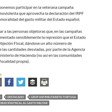
onemos participar en la veterana campaña
y noviolenta que aprovecha la declaración del IRPF
inmoralidad del gasto militar del Estado español.
r a las personas objetoras que, en las campañas
umentado sensiblemente la represión que el Estado
Objeción Fiscal, dándose un alto número de
 las cantidades desviadas, por parte de la Agencia
inisterio de Hacienda (no así en las comunidades
scalidad propia).
ampaña de Objeción Fiscal al Gasto Militar 2026
→
O
DESTACADO
GRUP ANTIMILITARISTA TORTUGA
OBJECIÓN FISCAL AL GASTO MILITAR