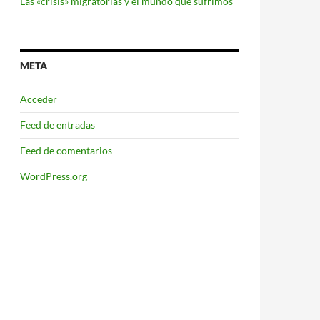
Las «crisis» migratorias y el mundo que sufrimos
META
Acceder
Feed de entradas
Feed de comentarios
WordPress.org