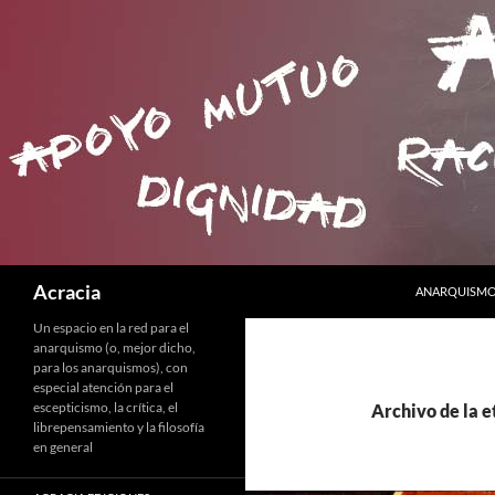
SALTAR AL C
Buscar
Acracia
ANARQUISMO 
Un espacio en la red para el
anarquismo (o, mejor dicho,
para los anarquismos), con
especial atención para el
escepticismo, la crítica, el
Archivo de la e
librepensamiento y la filosofía
en general