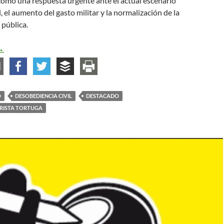
como una respuesta urgente ante el actual escenario
, el aumento del gasto militar y la normalización de la
 pública.
tra Paz es possible: Manifiesto por la Paz, la Desmilitarización y 
→
O
DESOBEDIENCIA CIVIL
DESTACADO
ARISTA TORTUGA