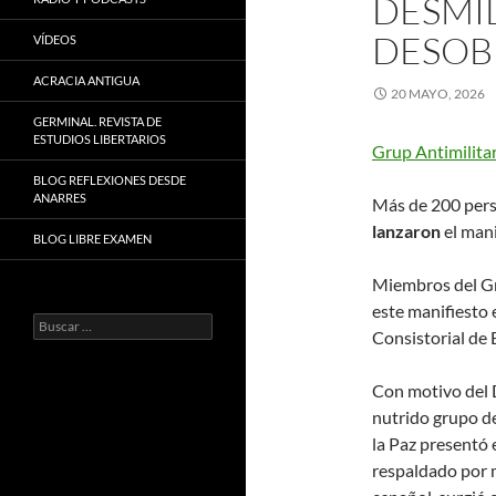
DESMIL
DESOB
VÍDEOS
ACRACIA ANTIGUA
20 MAYO, 2026
GERMINAL. REVISTA DE
ESTUDIOS LIBERTARIOS
Grup Antimilitar
BLOG REFLEXIONES DESDE
ANARRES
Más de 200 perso
lanzaron
el mani
BLOG LIBRE EXAMEN
Miembros del Gru
este manifiesto 
Buscar:
Consistorial de E
Con motivo del D
nutrido grupo de
la Paz presentó 
respaldado por m