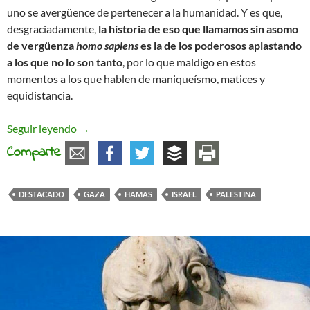
uno se avergüence de pertenecer a la humanidad. Y es que,
desgraciadamente,
la historia de eso que llamamos sin asomo
de vergüenza
homo sapiens
es la de los poderosos aplastando
a los que no lo son tanto
, por lo que maldigo en estos
momentos a los que hablen de maniqueísmo, matices y
equidistancia.
Vergüenza para la humanidad
Seguir leyendo
→
Comparte
DESTACADO
GAZA
HAMAS
ISRAEL
PALESTINA