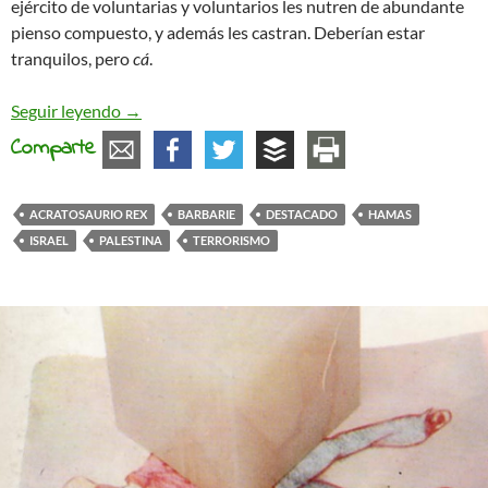
ejército de voluntarias y voluntarios les nutren de abundante
pienso compuesto, y además les castran. Deberían estar
tranquilos, pero
cá
.
Terrorismo y Barbarie
Seguir leyendo
→
Comparte
ACRATOSAURIO REX
BARBARIE
DESTACADO
HAMAS
ISRAEL
PALESTINA
TERRORISMO