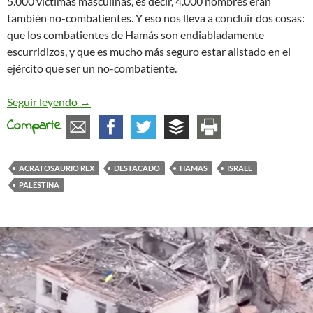
5.000 víctimas masculinas, es decir, 4.000 hombres eran
también no-combatientes. Y eso nos lleva a concluir dos cosas:
que los combatientes de Hamás son endiabladamente
escurridizos, y que es mucho más seguro estar alistado en el
ejército que ser un no-combatiente.
Hola ¿A cuántos muertos está el Estado hoy?
Seguir leyendo
→
Comparte
ACRATOSAURIO REX
DESTACADO
HAMAS
ISRAEL
PALESTINA