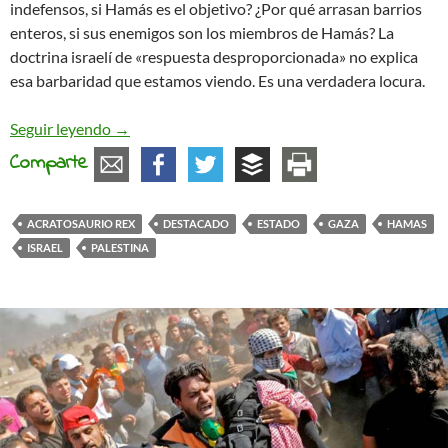
indefensos, si Hamás es el objetivo? ¿Por qué arrasan barrios
enteros, si sus enemigos son los miembros de Hamás? La
doctrina israelí de «respuesta desproporcionada» no explica
esa barbaridad que estamos viendo. Es una verdadera locura.
Los Estados y el problema
Seguir leyendo
→
Comparte
ACRATOSAURIO REX
DESTACADO
ESTADO
GAZA
HAMAS
ISRAEL
PALESTINA