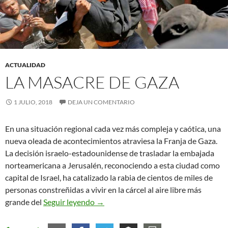
ACTUALIDAD
LA MASACRE DE GAZA
1 JULIO, 2018
DEJA UN COMENTARIO
En una situación regional cada vez más compleja y caótica, una
nueva oleada de acontecimientos atraviesa la Franja de Gaza.
La decisión israelo-estadounidense de trasladar la embajada
norteamericana a Jerusalén, reconociendo a esta ciudad como
capital de Israel, ha catalizado la rabia de cientos de miles de
personas constreñidas a vivir en la cárcel al aire libre más
La masacre de Gaza
grande del
Seguir leyendo
→