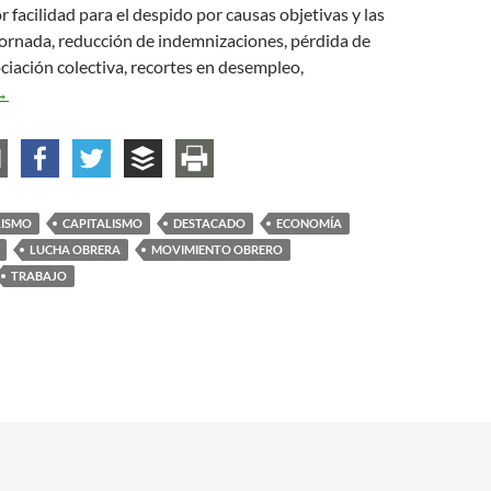
 facilidad para el despido por causas objetivas y las
jornada, reducción de indemnizaciones, pérdida de
ciación colectiva, recortes en desempleo,
iejas reformas laborales, nuevas formas de resistencia de la clase
→
LISMO
CAPITALISMO
DESTACADO
ECONOMÍA
LUCHA OBRERA
MOVIMIENTO OBRERO
TRABAJO