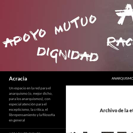
SALTAR AL C
Buscar
Acracia
ANARQUISMO 
Un espacio en la red para el
anarquismo (o, mejor dicho,
para los anarquismos), con
especial atención para el
escepticismo, la crítica, el
Archivo de la e
librepensamiento y la filosofía
en general