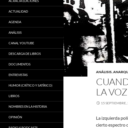
ACRACIA EDICIONES
ACTUALIDAD
AGENDA
ANÁLISIS
CANAL YOUTUBE
DESCARGA DE LIBROS
DOCUMENTOS
ANÁLISIS
,
ANARQU
ENTREVISTAS
CUAND
HUMOR (CRÍTICO Y SATÍRICO)
LA VOZ
LIBROS
15 SEPTIEMBRE,
NOMBRES EN LA HISTORIA
OPINIÓN
La izquierda pol
cierto espectro 
RADIO Y PODCASTS