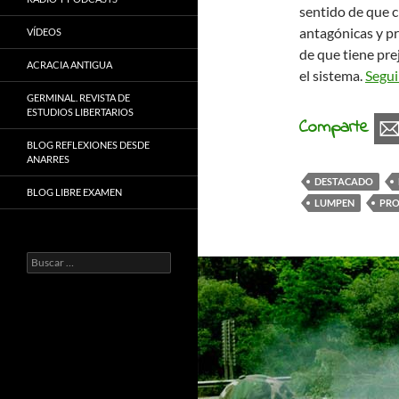
sentido de que c
antagónicas y pr
VÍDEOS
de que tiene pre
ACRACIA ANTIGUA
el sistema.
Segui
GERMINAL. REVISTA DE
ESTUDIOS LIBERTARIOS
Comparte
BLOG REFLEXIONES DESDE
ANARRES
DESTACADO
BLOG LIBRE EXAMEN
LUMPEN
PRO
Buscar: