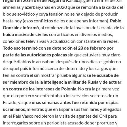
región en 2014 o el de Nagorno Karabaj
, guerra entre fuerzas
armenias y azerbaiyanas en 2020 que se remonta a la caída del
bloque soviético y cuya tensión no se ha dejado de producir
hasta hoy (esos conflictos de los que apenas informan).
Pablo
González informó
, al comienzo de la invasión de Ucrania,
de la
huida masiva de civiles
con artículos en diversos medios,
conexiones televisivas y actualización constante en la redes.
Todo eso terminó con su detención el 28 de febrero por
parte de las autoridades polacas
sin que estuviera muy claro
de qué diablos le acusaban; después de unos días, el gobierno
de aquel país informó acerca del deternido y los cargos que
tenían contra él sin mostrar prueba alguna: s
e le acusaba de
ser miembro de la la inteligencia militar de Rusia y de actuar
en contra de los intereses de Polonia
. No era la primera vez
que el reportero se enfrentaba a los servicios secretos de un
Estado, ya que
unas semanas antes fue retenido por espías
ucranianos
, mientras que en España sus familares y allegados
en el País Vasco recibieron la visita de agentes del CNI para
interrogarles sobre un periodista acusado de ser prorruso y