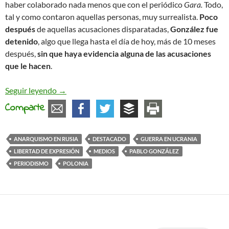
haber colaborado nada menos que con el periódico
Gara.
Todo,
tal y como contaron aquellas personas, muy surrealista.
Poco
después
de aquellas acusaciones disparatadas,
González fue
detenido
, algo que llega hasta el día de hoy, más de 10 meses
después,
sin que haya evidencia alguna de las acusaciones
que le hacen
.
#FreePabloGonzalez
Seguir leyendo
→
Comparte
ANARQUISMO EN RUSIA
DESTACADO
GUERRA EN UCRANIA
LIBERTAD DE EXPRESIÓN
MEDIOS
PABLO GONZÁLEZ
PERIODISMO
POLONIA