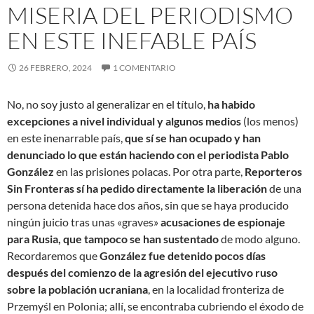
MISERIA DEL PERIODISMO
EN ESTE INEFABLE PAÍS
26 FEBRERO, 2024
1 COMENTARIO
No, no soy justo al generalizar en el título,
ha habido
excepciones a nivel individual y algunos medios
(los menos)
en este inenarrable país,
que sí se han ocupado y han
denunciado lo que están haciendo con el periodista Pablo
González
en las prisiones polacas. Por otra parte,
Reporteros
Sin Fronteras sí ha pedido directamente la liberación
de una
persona detenida hace dos años, sin que se haya producido
ningún juicio tras unas «graves»
acusaciones de espionaje
para Rusia, que tampoco se han sustentado
de modo alguno.
Recordaremos que
González fue detenido pocos días
después del comienzo de la agresión del ejecutivo ruso
sobre la población ucraniana
, en la localidad fronteriza de
Przemyśl en Polonia; allí, se encontraba cubriendo el éxodo de