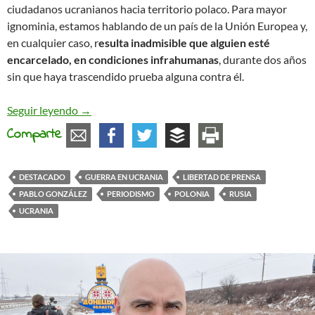
ciudadanos ucranianos hacia territorio polaco. Para mayor
ignominia, estamos hablando de un país de la Unión Europea y,
en cualquier caso, r
esulta inadmisible que alguien esté
encarcelado, en condiciones infrahumanas
, durante dos años
sin que haya trascendido prueba alguna contra él.
Pablo González y la miseria del periodismo en est
Seguir leyendo
→
Comparte
DESTACADO
GUERRA EN UCRANIA
LIBERTAD DE PRENSA
PABLO GONZÁLEZ
PERIODISMO
POLONIA
RUSIA
UCRANIA