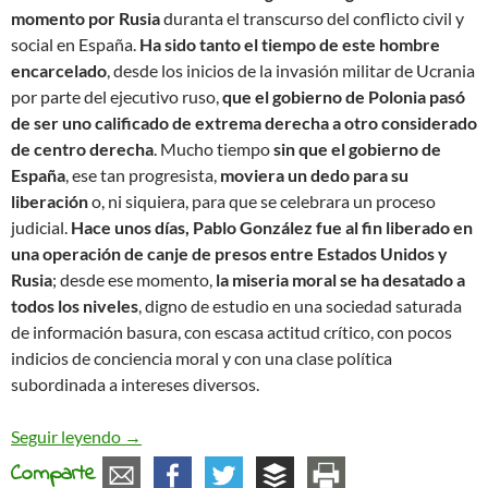
momento por Rusia
duranta el transcurso del conflicto civil y
social en España.
Ha sido tanto el tiempo de este hombre
encarcelado
, desde los inicios de la invasión militar de Ucrania
por parte del ejecutivo ruso,
que el gobierno de Polonia pasó
de ser uno calificado de extrema derecha a otro considerado
de centro derecha
. Mucho tiempo
sin que el gobierno de
España
, ese tan progresista,
moviera un dedo para su
liberación
o, ni siquiera, para que se celebrara un proceso
judicial.
Hace unos días, Pablo González fue al fin liberado en
una operación de canje de presos entre Estados Unidos y
Rusia
; desde ese momento,
la miseria moral se ha desatado a
todos los niveles
, digno de estudio en una sociedad saturada
de información basura, con escasa actitud crítico, con pocos
indicios de conciencia moral y con una clase política
subordinada a intereses diversos.
Miseria moral (definitivamente)
Seguir leyendo
→
Comparte