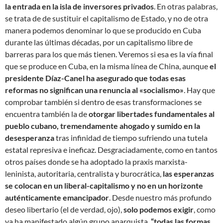
la entrada en la isla de inversores privados
. En otras palabras,
se trata de de sustituir el capitalismo de Estado, y no de otra
manera podemos denominar lo que se producido en Cuba
durante las últimas décadas, por un capitalismo libre de
barreras para los que más tienen. Veremos si esa es la vía final
que se produce en Cuba, en la misma línea de China, aunque
el
presidente Díaz-Canel ha asegurado que todas esas
reformas no significan una renuncia al «socialismo»
. Hay que
comprobar también si dentro de esas transformaciones se
encuentra también la de
otorgar libertades fundamentales al
pueblo cubano, tremendamente ahogado y sumido en la
desesperanza
tras infinidad de tiempo sufriendo una tutela
estatal represiva e ineficaz. Desgraciadamente, como en tantos
otros países donde se ha adoptado la praxis marxista-
leninista, autoritaria, centralista y burocrática,
las esperanzas
se colocan en un liberal-capitalismo y no en un horizonte
auténticamente emancipador
. Desde nuestro más profundo
deseo libertario (el de verdad, ojo),
solo podemos exigir
, como
ya ha manifestado algún grupo anarquista,
“todas las formas