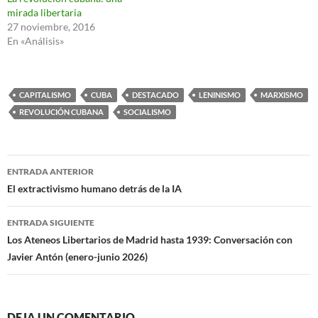
mirada libertaria
27 noviembre, 2016
En «Análisis»
CAPITALISMO
CUBA
DESTACADO
LENINISMO
MARXISMO
REVOLUCIÓN CUBANA
SOCIALISMO
Navegación
ENTRADA ANTERIOR
de
El extractivismo humano detrás de la IA
entradas
ENTRADA SIGUIENTE
Los Ateneos Libertarios de Madrid hasta 1939: Conversación con
Javier Antón (enero-junio 2026)
DEJA UN COMENTARIO