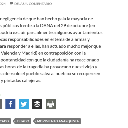
2024
DEJA UN COMENTARIO
a negligencia de que han hecho gala la mayoría de
 públicas frente a la DANA del 29 de octubre (en
 podría excluir parcialmente a algunos ayuntamientos
cas responsabilidades en el tema de alarmas y
ra responder a ellas, han actuado mucho mejor que
 Valencia y Madrid) en contraposición con la
spontaneidad con que la ciudadanía ha reaccionado
as horas de la tragedia ha provocado que el viejo y
ma de «solo el pueblo salva al pueblo» se recupere en
y pintadas callejeras.
ueblo y Estado, un antagonismo permanente
→
ACADO
ESTADO
MOVIMIENTO ANARQUISTA