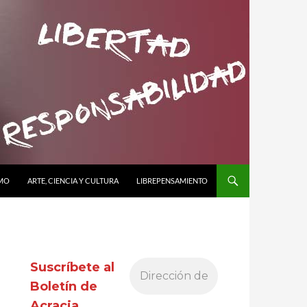
SMO
ARTE, CIENCIA Y CULTURA
LIBREPENSAMIENTO
Suscríbete al
Boletín de
Acracia