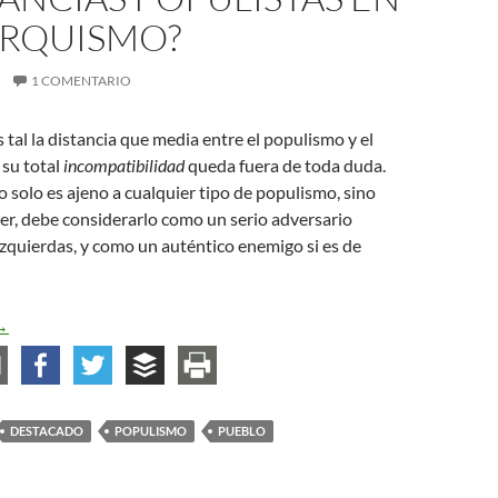
ARQUISMO?
1 COMENTARIO
 tal la distancia que media entre el populismo y el
su total
incompatibilidad
queda fuera de toda duda.
 solo es ajeno a cualquier tipo de populismo, sino
er, debe considerarlo como un serio adversario
e izquierdas, y como un auténtico enemigo si es de
Acaso existen resonancias populistas en el anarquismo?
→
DESTACADO
POPULISMO
PUEBLO