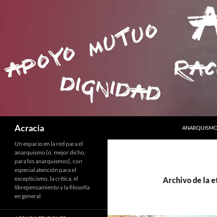
SALTAR AL C
Buscar
Acracia
ANARQUISMO 
Un espacio en la red para el
anarquismo (o, mejor dicho,
para los anarquismos), con
especial atención para el
escepticismo, la crítica, el
Archivo de la e
librepensamiento y la filosofía
en general