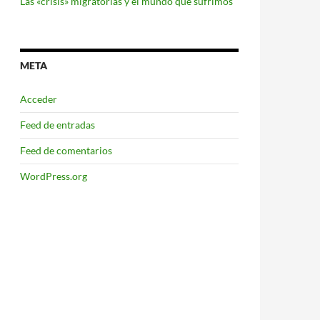
Las «crisis» migratorias y el mundo que sufrimos
META
Acceder
Feed de entradas
Feed de comentarios
WordPress.org