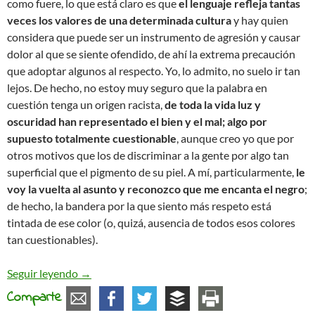
como fuere, lo que está claro es que
el lenguaje refleja tantas
veces los valores de una determinada cultura
y hay quien
considera que puede ser un instrumento de agresión y causar
dolor al que se siente ofendido, de ahí la extrema precaución
que adoptar algunos al respecto. Yo, lo admito, no suelo ir tan
lejos. De hecho, no estoy muy seguro que la palabra en
cuestión tenga un origen racista,
de toda la vida luz y
oscuridad han representado el bien y el mal; algo por
supuesto totalmente cuestionable
, aunque creo yo que por
otros motivos que los de discriminar a la gente por algo tan
superficial que el pigmento de su piel. A mí, particularmente,
le
voy la vuelta al asunto y reconozco que me encanta el negro
;
de hecho, la bandera por la que siento más respeto está
tintada de ese color (o, quizá, ausencia de todos esos colores
tan cuestionables).
Lenguaje racista
Seguir leyendo
→
Comparte