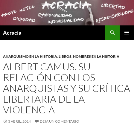
Buscar
Acracia
SALTAR
MENÚ
AL
PRINCI
CONTENIDO
ANARQUISMO EN LA HISTORIA
,
LIBROS
,
NOMBRES EN LA HISTORIA
ALBERT CAMUS. SU
RELACIÓN CON LOS
ANARQUISTAS Y SU CRÍTICA
LIBERTARIA DE LA
VIOLENCIA
3 ABRIL, 2014
DEJA UN COMENTARIO