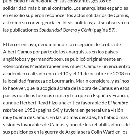
publicidad ni vanagloria en sus constantes gestos de
solidaridad, más bien al contrario. Los anarquistas españoles
en el exilio supieron reconocer los actos solidarios de Camus,
así como su convergencia en ideas políticas; así se observa en
las publicaciones
Solidaridad Obrera
y
Cénit
(pagína 57).
El tercer ensayo, denominado «La recepción de la obra de
Albert Camus por parte de los anarquistas en los países
anglófobos y germanófobos», se publicó originalmente en
«Rencontres Méditerranéennes Albert Camus», un encuentro
académico realizado entre el 10 y el 11 de octubre de 2008 en
la localidad francesa de Lourmarin. Marin considera, y así nos
lo hace ver, que la acogida ácrata de la obra de Camus en esos
países nórdicos fue más crítica y fría que en España y Francia,
aunque Herbert Read hizo una crítica favorable de
El hombre
rebelde
en 1952 (página 64) y tuviera en general una visión
muy buena de Camus. En las últimas décadas, ha habido más
visiones favorables de Camus y uno de los rehabilitadores de
sus posiciones en la guerra de Argelia será Colin Ward en los