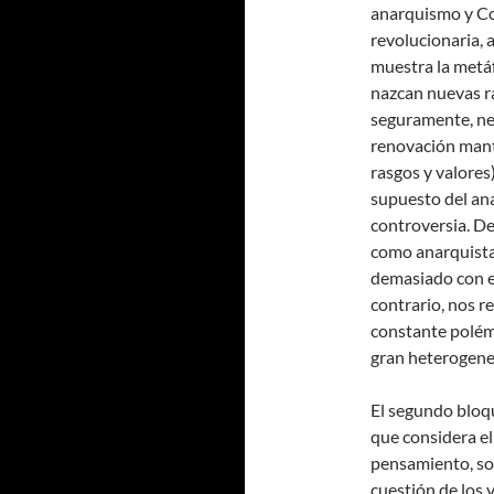
anarquismo y Co
revolucionaria, a
muestra la metá
nazcan nuevas r
seguramente, nec
renovación mante
rasgos y valores
supuesto del ana
controversia. De
como anarquista
demasiado con el
contrario, nos 
constante polémi
gran heterogene
El segundo bloq
que considera e
pensamiento, son
cuestión de los 