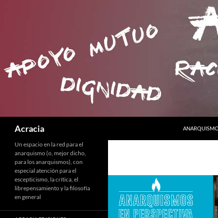
SALTAR AL C
Buscar
Acracia
ANARQUISMO 
Un espacio en la red para el
anarquismo (o, mejor dicho,
para los anarquismos), con
especial atención para el
escepticismo, la crítica, el
librepensamiento y la filosofía
en general