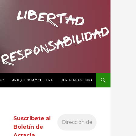
SMO
ARTE, CIENCIA Y CULTURA
LIBREPENSAMIENTO
Suscríbete al
Boletín de
Acracia