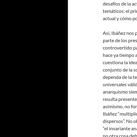
desafíos de la ac
temáticos: el pr
actual y cómo po
Así, Ibáñez nos 
parte de los pre
controvertido p
hace ya tiempo a
cuestiona la ide
conjunto de la s
dependa de la te
universales váli
anarquismo siemp
resulta presente
asimismo, no for
Ibáñez “multipli
dispersos”. No o
“el invariante an
no otra cosa deb