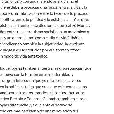
 último, para continuar siendo anarquismo el
iene deberá propiciar una fusión entra la vida y la
supone una imbricación entre lo teórico y lo práctico,
a política, entre lo político y lo existencial… Y es que,
xistencial, frente a esa dicotomía que realizó Murray
ños entre un anarquismo social, con un movimiento
o, y un anarquismo “como estilo de vida” Ibáñez
eivindicando también la subjetividad, la vertiente
se niega a verse seducida por el sistema y ofrece
un modo de vida antagónico.
bloque Ibáñez también muestra las discrepancias (que
de nuevo con la tensión entre modernidad y
 de gran interés sin que yo mismo sepa a veces
n la polémica (algo que creo que es bueno en aras
mo), con otros dos grandes militantes libertarios
deo Bertolo y Eduardo Colombo, también ellos a
pias diferencias, ya que ante el declive del
olo era más partidario de una renovación del