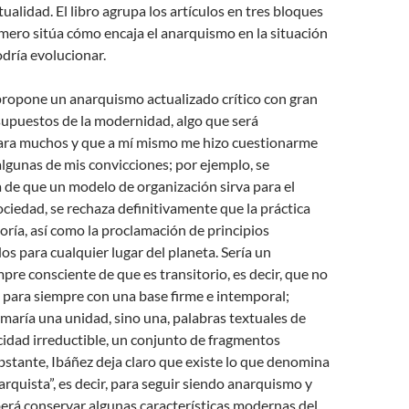
tualidad. El libro agrupa los artículos en tres bloques
imero sitúa cómo encaja el anarquismo en la situación
dría evolucionar.
propone un anarquismo actualizado crítico con gran
supuestos de la modernidad, algo que será
ara muchos y que a mí mismo me hizo cuestionarme
lgunas de mis convicciones; por ejemplo, se
a de que un modelo de organización sirva para el
ociedad, se rechaza definitivamente que la práctica
oría, así como la proclamación de principios
dos para cualquier lugar del planeta. Sería un
re consciente de que es transitorio, es decir, que no
 para siempre con una base firme e intemporal;
maría una unidad, sino una, palabras textuales de
cidad irreductible, un conjunto de fragmentos
bstante, Ibáñez deja claro que existe lo que denomina
arquista”, es decir, para seguir siendo anarquismo y
erá conservar algunas características modernas del