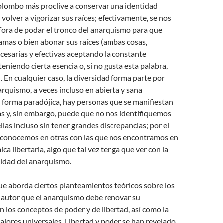
lombo más proclive a conservar una identidad
 volver a vigorizar sus raíces; efectivamente, se nos
fora de podar el tronco del anarquismo para que
amas o bien abonar sus raíces (ambas cosas,
esarias y efectivas aceptando la constante
niendo cierta esencia o, si no gusta esta palabra,
). En cualquier caso, la diversidad forma parte por
rquismo, a veces incluso en abierta y sana
 forma paradójica, hay personas que se manifiestan
s y, sin embargo, puede que no nos identifiquemos
las incluso sin tener grandes discrepancias; por el
reconocemos en otras con las que nos encontramos en
ca libertaria, algo que tal vez tenga que ver con la
idad del anarquismo.
ue aborda ciertos planteamientos teóricos sobre los
l autor que el anarquismo debe renovar su
 los conceptos de poder y de libertad, así como la
valores universales. Libertad y poder se han revelado