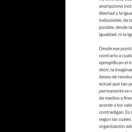
anarquismo insti
libertad y la ig
indisoluble, de l
posible, desde la
igualdad, ni la ig
Desde ese punto 
contrario a cua
ejemplifican el i
decir, la imagin
deseo de revoluc
actual que tan p
permanente en e
de medios a fine
acorde a los va
contradigan. Es 
según las cuales
organización ado