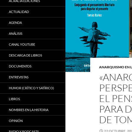
ACRACIA EDICIONES
ACTUALIDAD
AGENDA
ANÁLISIS
CANAL YOUTUBE
DESCARGA DE LIBROS
DOCUMENTOS
ANARQUISMO EN 
«ANAR
ENTREVISTAS
PERSP
HUMOR (CRÍTICO Y SATÍRICO)
EL PEN
LIBROS
PARA D
NOMBRES EN LA HISTORIA
DE TO
OPINIÓN
22 OCTUBRE, 20
RADIO Y PODCASTS