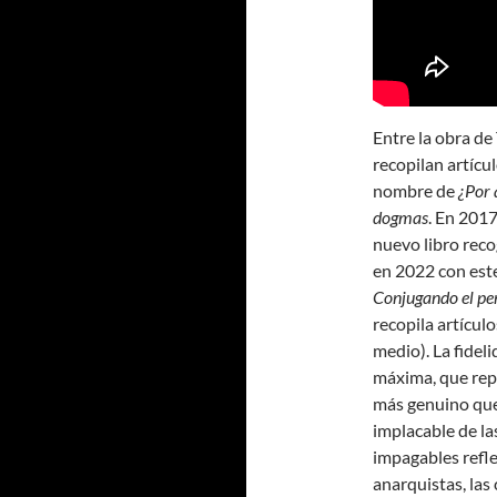
Entre la obra de
recopilan artícu
nombre de
¿Por 
dogmas
. En 201
nuevo libro reco
en 2022 con este
Conjugando el pen
recopila artículo
medio). La fidel
máxima, que repi
más genuino que 
implacable de la
impagables refle
anarquistas, la