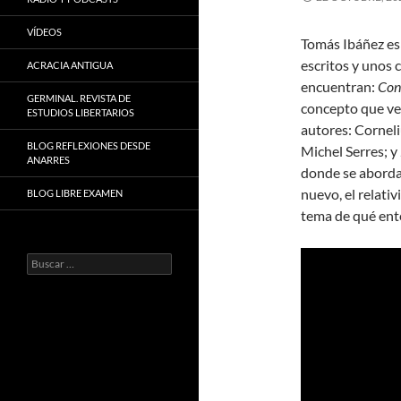
VÍDEOS
Tomás Ibáñez es 
escritos y unos c
ACRACIA ANTIGUA
encuentran:
Con
GERMINAL. REVISTA DE
concepto que ver
ESTUDIOS LIBERTARIOS
autores: Corneli
BLOG REFLEXIONES DESDE
Michel Serres; y
ANARRES
donde se aborda
nuevo, el relati
BLOG LIBRE EXAMEN
tema de qué ent
Buscar: