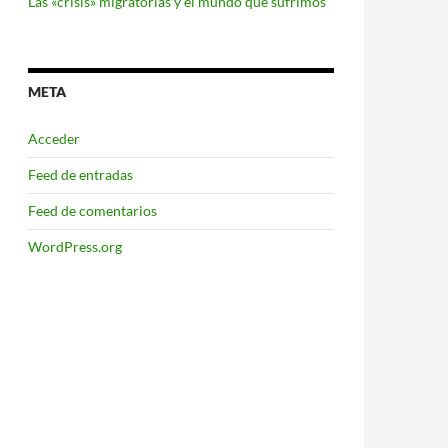
Las «crisis» migratorias y el mundo que sufrimos
META
Acceder
Feed de entradas
Feed de comentarios
WordPress.org