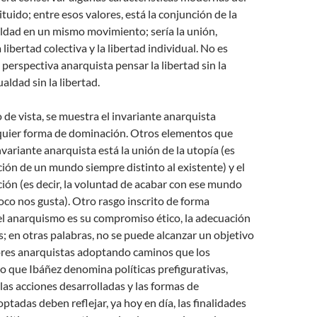
tuido; entre esos valores, está la conjunción de la
ualdad en un mismo movimiento; sería la unión,
a libertad colectiva y la libertad individual. No es
 perspectiva anarquista pensar la libertad sin la
ualdad sin la libertad.
de vista, se muestra el invariante anarquista
lquier forma de dominación. Otros elementos que
nvariante anarquista está la unión de la utopía (es
ación de un mundo siempre distinto al existente) y el
ión (es decir, la voluntad de acabar con ese mundo
oco nos gusta). Otro rasgo inscrito de forma
l anarquismo es su compromiso ético, la adecuación
s; en otras palabras, no se puede alcanzar un objetivo
lores anarquistas adoptando caminos que los
lo que Ibáñez denomina políticas prefigurativas,
 las acciones desarrolladas y las formas de
ptadas deben reflejar, ya hoy en día, las finalidades