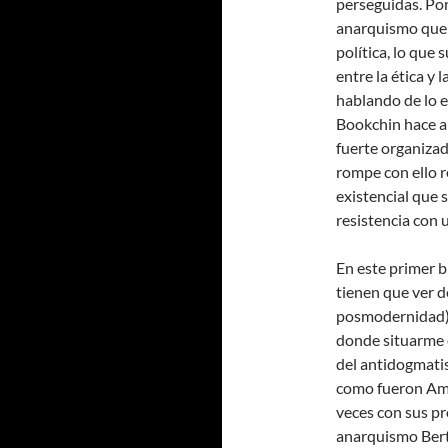
perseguidas. Por
anarquismo que v
política, lo que 
entre la ética y l
hablando de lo e
Bookchin hace a
fuerte organizad
rompe con ello r
existencial que 
resistencia con 
En este primer 
tienen que ver 
posmodernidad),
donde situarme e
del antidogmatis
como fueron Ame
veces con sus pro
anarquismo Bert