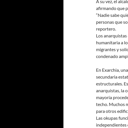
A su vez, el alc
afirmando que po
“Nadie sabe quié
personas que son
reportero.
Los anarquistas 
humanitaria a l
migrantes y sol
condenado ampli
En Exarchia, una
secundaria esta
estructurales. E
anarquistas, la 
mayoría proceden
techo. Muchos má
para otros edifi
Las okupas fun
independientes d