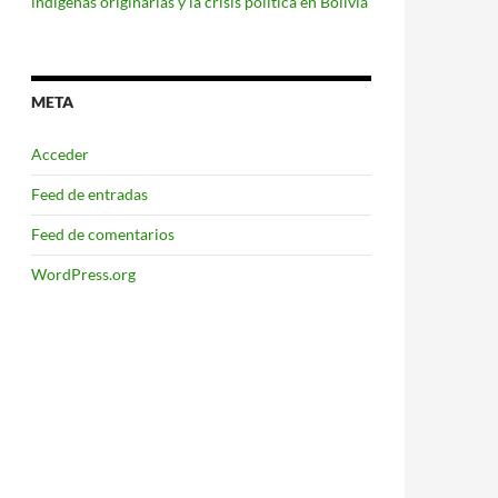
indígenas originarias y la crisis política en Bolivia
META
Acceder
Feed de entradas
Feed de comentarios
WordPress.org