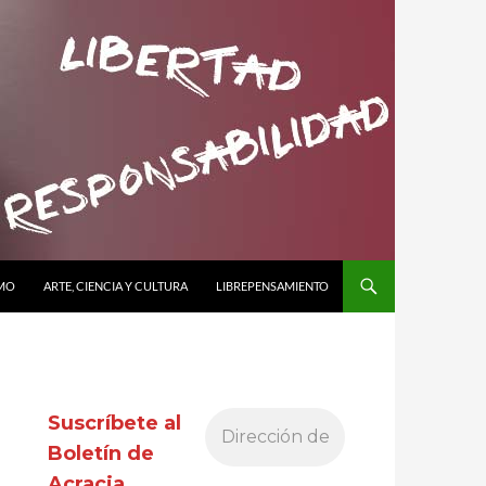
SMO
ARTE, CIENCIA Y CULTURA
LIBREPENSAMIENTO
Suscríbete al
Boletín de
Acracia