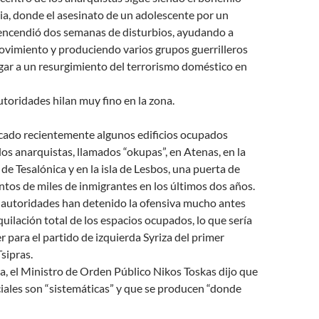
ia, donde el asesinato de un adolescente por un
 encendió dos semanas de disturbios, ayudando a
ovimiento y produciendo varios grupos guerrilleros
gar a un resurgimiento del terrorismo doméstico en
autoridades hilan muy fino en la zona.
acado recientemente algunos edificios ocupados
los anarquistas, llamados “okupas”, en Atenas, en la
 de Tesalónica y en la isla de Lesbos, una puerta de
ntos de miles de inmigrantes en los últimos dos años.
s autoridades han detenido la ofensiva mucho antes
iquilación total de los espacios ocupados, lo que sería
er para el partido de izquierda Syriza del primer
sipras.
a, el Ministro de Orden Público Nikos Toskas dijo que
ciales son “sistemáticas” y que se producen “donde