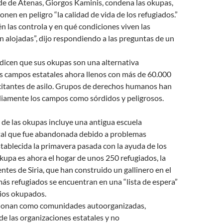
alde de Atenas, Giorgos Kaminis, condena las okupas,
nen en peligro “la calidad de vida de los refugiados.”
n las controla y en qué condiciones viven las
 alojadas”, dijo respondiendo a las preguntas de un
dicen que sus okupas son una alternativa
os campos estatales ahora llenos con más de 60.000
icitantes de asilo. Grupos de derechos humanos han
amente los campos como sórdidos y peligrosos.
 de las okupas incluye una antigua escuela
tal que fue abandonada debido a problemas
stablecida la primavera pasada con la ayuda de los
okupa es ahora el hogar de unos 250 refugiados, la
tes de Siria, que han construido un gallinero en el
s refugiados se encuentran en una “lista de espera”
cios okupados.
cionan como comunidades autoorganizadas,
e las organizaciones estatales y no