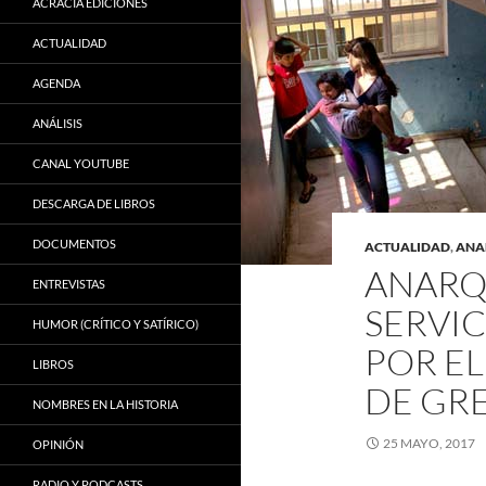
ACRACIA EDICIONES
ACTUALIDAD
AGENDA
ANÁLISIS
CANAL YOUTUBE
DESCARGA DE LIBROS
DOCUMENTOS
ACTUALIDAD
,
ANA
ANARQ
ENTREVISTAS
SERVI
HUMOR (CRÍTICO Y SATÍRICO)
POR EL
LIBROS
DE GR
NOMBRES EN LA HISTORIA
25 MAYO, 2017
OPINIÓN
RADIO Y PODCASTS