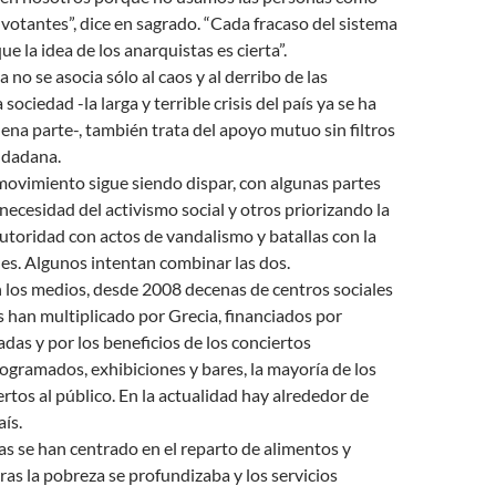
 votantes”, dice en sagrado. “Cada fracaso del sistema
e la idea de los anarquistas es cierta”.
a no se asocia sólo al caos y al derribo de las
 sociedad -la larga y terrible crisis del país ya se ha
na parte-, también trata del apoyo mutuo sin filtros
iudadana.
movimiento sigue siendo dispar, con algunas partes
 necesidad del activismo social y otros priorizando la
autoridad con actos de vandalismo y batallas con la
lles. Algunos intentan combinar las dos.
 los medios, desde 2008 decenas de centros sociales
 han multiplicado por Grecia, financiados por
das y por los beneficios de los conciertos
gramados, exhibiciones y bares, la mayoría de los
ertos al público. En la actualidad hay alrededor de
aís.
as se han centrado en el reparto de alimentos y
as la pobreza se profundizaba y los servicios