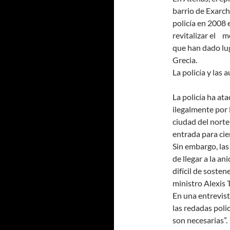
barrio de Exarch
policía en 2008
revitalizar el m
que han dado lu
Grecia.
La policía y las 
La policía ha at
ilegalmente por 
ciudad del norte
entrada para cie
Sin embargo, la
de llegar a la an
difícil de sosten
ministro Alexis T
En una entrevist
las redadas poli
son necesarias”.