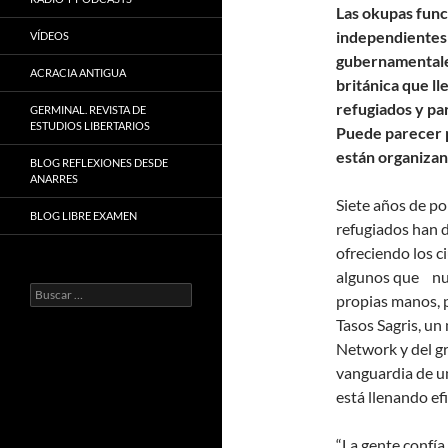
Las okupas fun
independientes 
VÍDEOS
gubernamentales
ACRACIA ANTIGUA
británica que lle
refugiados y pa
GERMINAL. REVISTA DE
ESTUDIOS LIBERTARIOS
Puede parecer p
están organiza
BLOG REFLEXIONES DESDE
ANARRES
Siete años de pol
BLOG LIBRE EXAMEN
refugiados han 
ofreciendo los 
algunos que nun
Buscar:
propias manos, p
Tasos Sagris, un
Network y del g
vanguardia de un
está llenando ef
“La gente confí