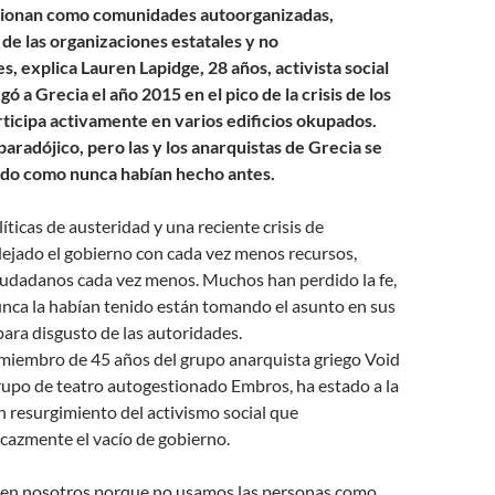
cionan como comunidades autoorganizadas,
de las organizaciones estatales y no
, explica Lauren Lapidge, 28 años, activista social
gó a Grecia el año 2015 en el pico de la crisis de los
rticipa activamente en varios edificios okupados.
aradójico, pero las y los anarquistas de Grecia se
ndo como nunca habían hecho antes.
íticas de austeridad y una reciente crisis de
dejado el gobierno con cada vez menos recursos,
ciudadanos cada vez menos. Muchos han perdido la fe,
ca la habían tenido están tomando el asunto en sus
ara disgusto de las autoridades.
 miembro de 45 años del grupo anarquista griego Void
rupo de teatro autogestionado Embros, ha estado a la
 resurgimiento del activismo social que
icazmente el vacío de gobierno.
a en nosotros porque no usamos las personas como