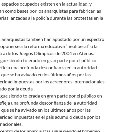
espacios ocupados existen en la actualidad, y
zan como bases por los anarquistas para fabricar las
ias lanzadas a la policía durante las protestas en la
os anarquistas también han apostado por un espectro
oponerse a la reforma educativa “neoliberal” o la
ra de los Juegos Olímpicos de 2004 en Atenas.
gue siendo tolerado en gran parte por el público
refleja una profunda desconfianza en la autoridad
s que se ha avivado en los últimos años por las
eridad impuestas por los acreedores internacionales
ado por la deuda .
gue siendo tolerada en gran parte por el público en
refleja una profunda desconfianza de la autoridad
s que se ha avivado en los últimos años por las
eridad impuestas en el país acumuló deuda por los
nacionales .
icentro de los anarquistas sigue siendo el bohemio