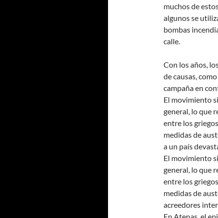
muchos de estos 
algunos se utili
bombas incendiar
calle.
Con los años, l
de causas, como 
campaña en cont
El movimiento si
general, lo que 
entre los griego
medidas de aust
a un país devast
El movimiento si
general, lo que 
entre los griego
medidas de aust
acreedores inter
En Atenas, el ep