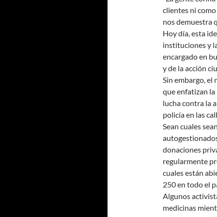
clientes ni como
nos demuestra qu
Hoy día, esta ide
instituciones y la
encargado en bue
y de la acción c
Sin embargo, el 
que enfatizan la
lucha contra la 
policía en las ca
Sean cuales sean
autogestionados
donaciones priva
regularmente pro
cuales están abi
250 en todo el p
Algunos activist
medicinas mientr