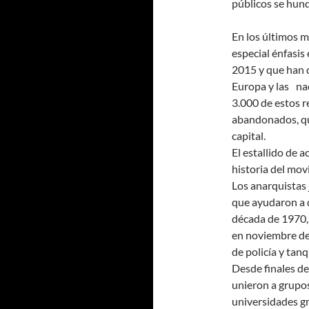
públicos se hund
En los últimos m
especial énfasis
2015 y que han 
Europa y las na
3.000 de estos r
abandonados, qu
capital.
El estallido de a
historia del mov
Los anarquistas 
que ayudaron a d
década de 1970, 
en noviembre de
de policía y tan
Desde finales de 
unieron a grupos
universidades gr