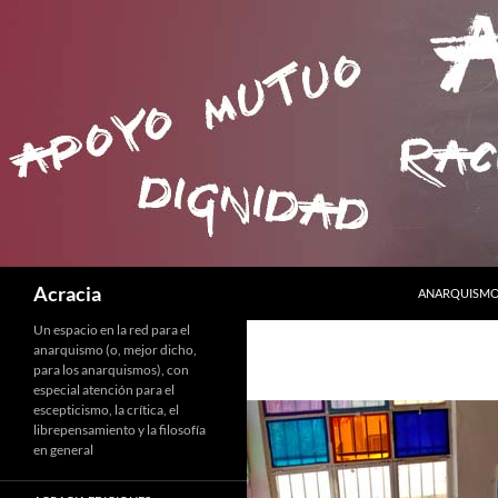
SALTAR AL C
Buscar
Acracia
ANARQUISMO 
Un espacio en la red para el
anarquismo (o, mejor dicho,
para los anarquismos), con
especial atención para el
escepticismo, la crítica, el
librepensamiento y la filosofía
en general