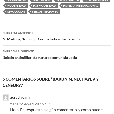
MODERNIDAD
POSMODENIDAD
PRIMERA INTERNACIONAL
REVOLUCIÓN
SERGUÉI NECHÁYEV
Navegación
ENTRADA ANTERIOR
de
Ni Maduro, Ni Trump. Contra todo autoritarismo
entradas
ENTRADA SIGUIENTE
Boletín antimilitarista y anarcocomunista Lotta
5 COMENTARIOS SOBRE “BAKUNIN, NECHÁYEV Y
CENSURA”
acraciaoam
9 ENERO, 2026 A LAS 4:07 PM
Hola. En respuesta a algún comentario, y como puede