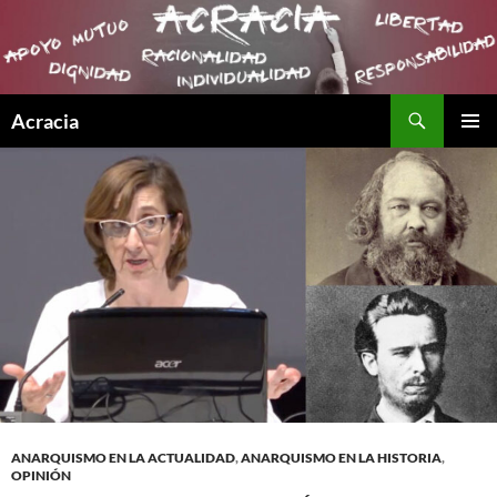
Buscar
Acracia
SALTAR
MENÚ
AL
PRINCI
CONTENIDO
ANARQUISMO EN LA ACTUALIDAD
,
ANARQUISMO EN LA HISTORIA
,
OPINIÓN