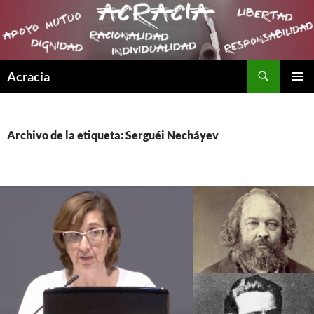
Buscar
Acracia
SALTAR
MENÚ
AL
PRINCI
CONTENIDO
Archivo de la etiqueta: Serguéi Necháyev