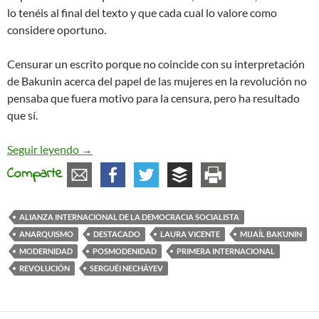
lo tenéis al final del texto y que cada cual lo valore como
considere oportuno.
Censurar un escrito porque no coincide con su interpretación
de Bakunin acerca del papel de las mujeres en la revolución no
pensaba que fuera motivo para la censura, pero ha resultado
que sí.
Bakunin, Necháyev y censura
Seguir leyendo
→
Comparte
ALIANZA INTERNACIONAL DE LA DEMOCRACIA SOCIALISTA
ANARQUISMO
DESTACADO
LAURA VICENTE
MIJAÍL BAKUNIN
MODERNIDAD
POSMODENIDAD
PRIMERA INTERNACIONAL
REVOLUCIÓN
SERGUÉI NECHÁYEV