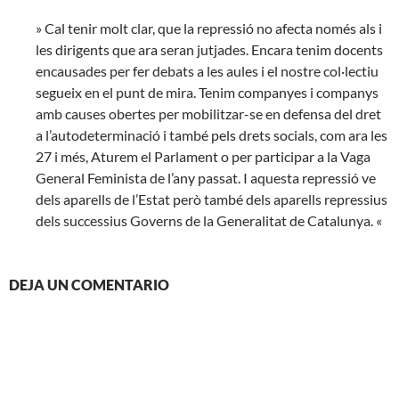
» Cal tenir molt clar, que la repressió no afecta només als i
les dirigents que ara seran jutjades. Encara tenim docents
encausades per fer debats a les aules i el nostre col·lectiu
segueix en el punt de mira. Tenim companyes i companys
amb causes obertes per mobilitzar-se en defensa del dret
a l’autodeterminació i també pels drets socials, com ara les
27 i més, Aturem el Parlament o per participar a la Vaga
General Feminista de l’any passat. I aquesta repressió ve
dels aparells de l’Estat però també dels aparells repressius
dels successius Governs de la Generalitat de Catalunya. «
DEJA UN COMENTARIO