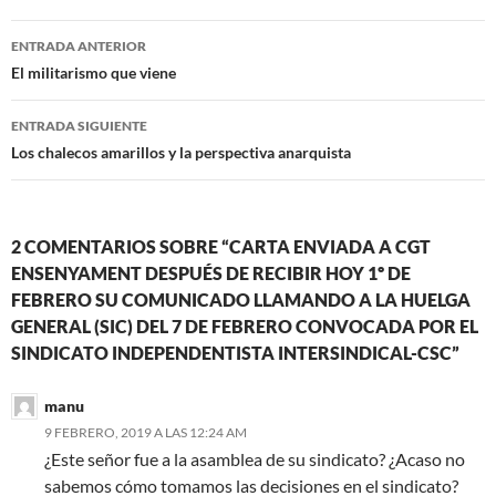
Navegación
ENTRADA ANTERIOR
de
El militarismo que viene
entradas
ENTRADA SIGUIENTE
Los chalecos amarillos y la perspectiva anarquista
2 COMENTARIOS SOBRE “CARTA ENVIADA A CGT
ENSENYAMENT DESPUÉS DE RECIBIR HOY 1º DE
FEBRERO SU COMUNICADO LLAMANDO A LA HUELGA
GENERAL (SIC) DEL 7 DE FEBRERO CONVOCADA POR EL
SINDICATO INDEPENDENTISTA INTERSINDICAL-CSC”
manu
9 FEBRERO, 2019 A LAS 12:24 AM
¿Este señor fue a la asamblea de su sindicato? ¿Acaso no
sabemos cómo tomamos las decisiones en el sindicato?