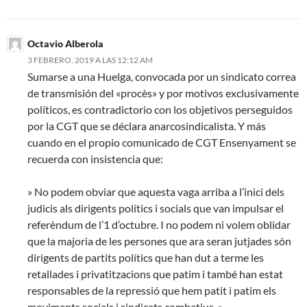
Octavio Alberola
3 FEBRERO, 2019 A LAS 12:12 AM
Sumarse a una Huelga, convocada por un sindicato correa
de transmisión del «procès» y por motivos exclusivamente
políticos, es contradictorio con los objetivos perseguidos
por la CGT que se déclara anarcosindicalista. Y más
cuando en el propio comunicado de CGT Ensenyament se
recuerda con insistencia que:
» No podem obviar que aquesta vaga arriba a l’inici dels
judicis als dirigents polítics i socials que van impulsar el
referèndum de l’1 d’octubre. I no podem ni volem oblidar
que la majoria de les persones que ara seran jutjades són
dirigents de partits polítics que han dut a terme les
retallades i privatitzacions que patim i també han estat
responsables de la repressió que hem patit i patim els
moviments socials i sindicats combatius. »