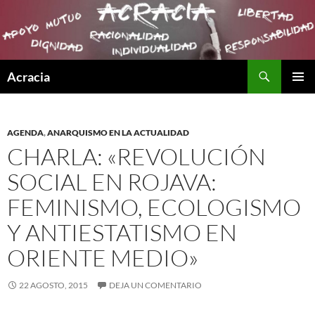
Buscar
Acracia
SALTAR
MENÚ
AL
PRINCI
CONTENIDO
AGENDA
,
ANARQUISMO EN LA ACTUALIDAD
CHARLA: «REVOLUCIÓN
SOCIAL EN ROJAVA:
FEMINISMO, ECOLOGISMO
Y ANTIESTATISMO EN
ORIENTE MEDIO»
22 AGOSTO, 2015
DEJA UN COMENTARIO