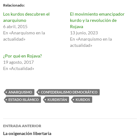
Relacionado
Los kurdos descubren el
El movimiento emancipador
anarquismo
kurdo y la revolución de
6 abril, 2015
Rojava
En «Anarquismo en la
13 junio, 2023
actualidad»
En «Anarquismo en la
actualidad»
¿Por qué en Rojava?
19 agosto, 2017
En «Actualidad»
ANARQUISMO
CONFEDERALISMO DEMOCRÁTICO
ESTADO ISLÁMICO
KURDISTÁN
KURDOS
Navegación
ENTRADA ANTERIOR
de
La oxigenación libertaria