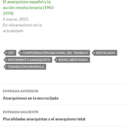
El anarquismo español y la
acción revolucionaria (1961-
1974)
6 marzo, 2021
En «Anarquismo en la
actualidad»
CNT
CONFEDERACIÓN NACIONAL DEL TRABAJO
DESTACADO
MOVIMIENTO ANARQUISTA
REDES LIBERTARIAS
TRANSICIÓN ESPAÑOLA
Navegación
ENTRADA ANTERIOR
de
Anarquismos en la encrucijada
entradas
ENTRADA SIGUIENTE
Pluralidades anarquistas y el anarquismo letal