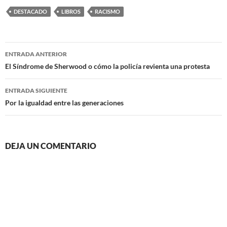
DESTACADO
LIBROS
RACISMO
Navegación
ENTRADA ANTERIOR
de
El Síndrome de Sherwood o cómo la policía revienta una protesta
entradas
ENTRADA SIGUIENTE
Por la igualdad entre las generaciones
DEJA UN COMENTARIO