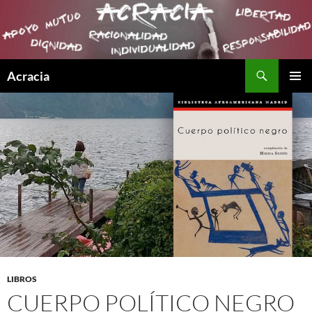
Buscar
Acracia
SALTAR
MENÚ
AL
PRINCI
CONTENIDO
LIBROS
CUERPO POLÍTICO NEGRO