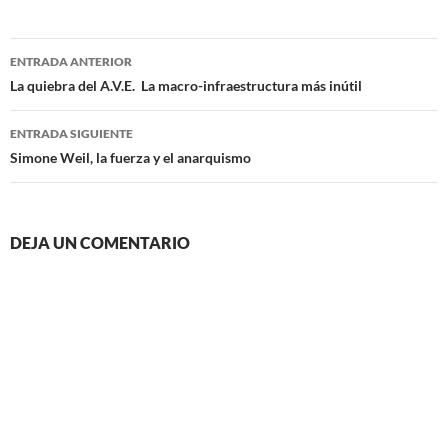
Navegación
ENTRADA ANTERIOR
de
La quiebra del A.V.E. La macro-infraestructura más inútil
entradas
ENTRADA SIGUIENTE
Simone Weil, la fuerza y el anarquismo
DEJA UN COMENTARIO