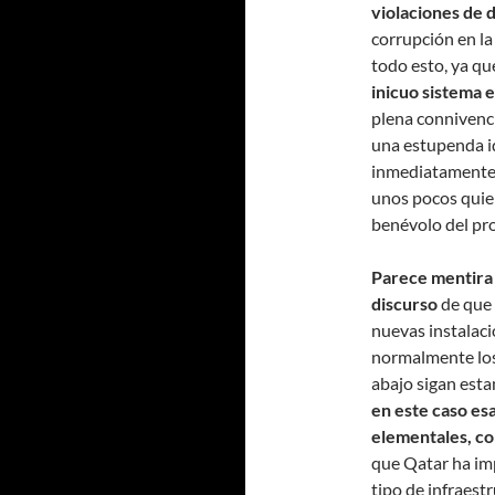
violaciones de
corrupción en la
todo esto, ya q
inicuo sistema 
plena connivenci
una estupenda i
inmediatamente,
unos pocos quien
benévolo del pr
Parece mentira 
discurso
de que 
nuevas instalaci
normalmente los 
abajo sigan esta
en este caso es
elementales, co
que Qatar ha imp
tipo de infraest