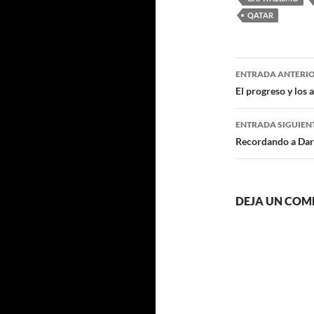
QATAR
Navegaci
ENTRADA ANTERI
de
El progreso y los 
entradas
ENTRADA SIGUIEN
Recordando a Darw
DEJA UN COM