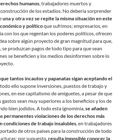
 derechos humanos
, trabajadores muertos y
 construcción de los estadios. No debería sorprender
ue
una y otra vez se repite la misma situación en este
económico y político
que sufrimos; empresarios, en
a con los que regentan los poderes políticos, ofrecen
dea sobre algún proyecto de gran magnitud para que,
 se produzcan pagos de todo tipo para que sean
es se beneficien y los medios desinformen sobre lo
oyecto.
que tantos incautos y papanatas sigan aceptando el
todo ello supone inversiones, puestos de trabajo y
ones, en ese capitalismo de amiguetes, a pesar de que
gastos sean muy superiores a los beneficios y los de
ndo bien jodidos. A todo esta ignominia,
se añaden
as permanentes violaciones de los derechos más
n condiciones de trabajo insalubles
, en trabajadores
ortado de otros países para la construcción de todo
ructuras; por supuesto,
resulta imposible conocer la