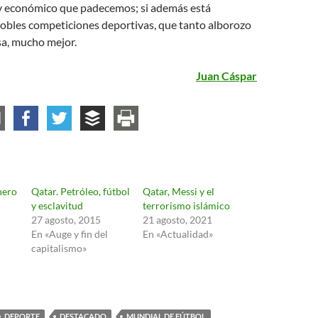
y económico que padecemos; si además está
obles competiciones deportivas, que tanto alborozo
sa, mucho mejor.
Juan Cáspar
nero
Qatar. Petróleo, fútbol
Qatar, Messi y el
y esclavitud
terrorismo islámico
27 agosto, 2015
21 agosto, 2021
En «Auge y fin del
En «Actualidad»
capitalismo»
DEPORTE
DESTACADO
MUNDIAL DE FÚTBOL