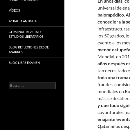
En unos días, 
universal de en
VÍDEOS
balompédico
. A
concediera la s
ACRACIA ANTIGUA
infraestructuras
GERMINAL. REVISTA DE
los 50 grados, l
ESTUDIOS LIBERTARIOS
evento a los me
BLOG REFLEXIONES DESDE
menor estupefac
ANARRES
Mundial, en 201
BLOG LIBRE EXAMEN
años después de
tan necesitado e
toda una trama c
fraudes, comisio
Buscar:
mundiales en Rus
más, se decidier
y que todo sigu
coyunturales mas
enajante evento
Qatar
años desp