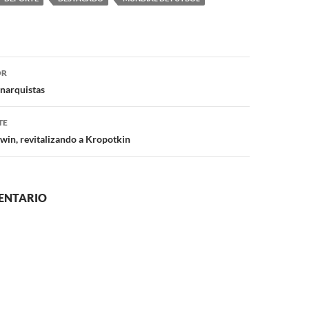
ón
OR
anarquistas
TE
in, revitalizando a Kropotkin
ENTARIO