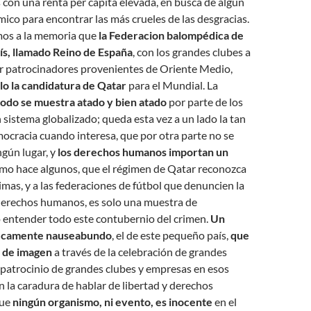
 con una renta per cápita elevada, en busca de algún
ico para encontrar las más crueles de las desgracias.
mos a la memoria que
la Federacion balompédica de
aís, llamado Reino de España
, con los grandes clubes a
er patrocinadores provenientes de Oriente Medio,
lo la candidatura de Qatar
para el Mundial. La
todo se muestra atado y bien atado
por parte de los
sistema globalizado; queda esta vez a un lado la tan
cracia cuando interesa, que por otra parte no se
ngún lugar, y
los derechos humanos importan un
 como hace algunos, que el régimen de Qatar reconozca
timas, y a las federaciones de fútbol que denuncien la
derechos humanos, es solo una muestra de
o entender todo este contubernio del crimen.
Un
ficamente nauseabundo
, el de este pequeño país,
que
o de imagen
a través de la celebración de grandes
 patrocinio de grandes clubes y empresas en esos
n la caradura de hablar de libertad y derechos
que
ningún organismo, ni evento, es inocente
en el