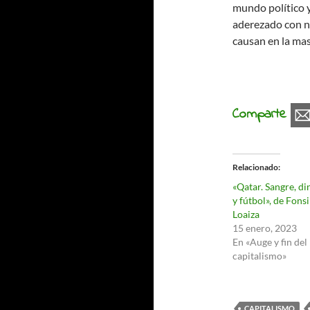
mundo político 
aderezado con n
causan en la ma
Comparte
Relacionado
«Qatar. Sangre, di
y fútbol», de Fonsi
Loaiza
15 enero, 2023
En «Auge y fin del
capitalismo»
CAPITALISMO