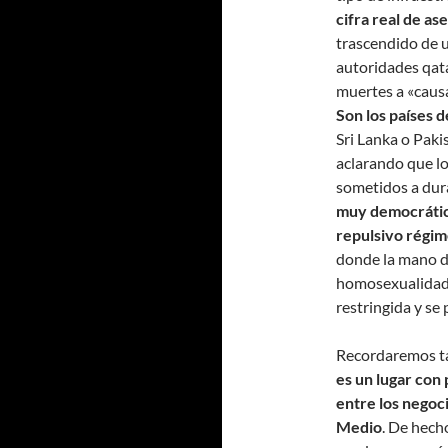
cifra real de as
trascendido de u
autoridades qat
muertes a «causa
Son los países 
Sri Lanka o Paki
aclarando que lo
sometidos a dur
muy democrátic
repulsivo régi
donde la mano de
homosexualidad e
restringida y se
Recordaremos ta
es un lugar con
entre los negoc
Medio
. De hech