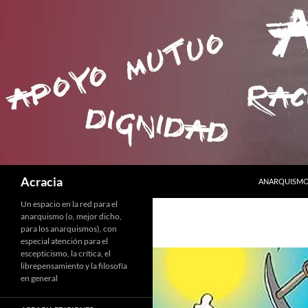
SALTAR AL C
Buscar
Acracia
ANARQUISMO 
Un espacio en la red para el
anarquismo (o, mejor dicho,
para los anarquismos), con
especial atención para el
escepticismo, la crítica, el
librepensamiento y la filosofía
en general