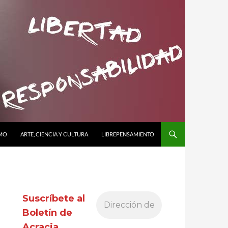
SMO
ARTE, CIENCIA Y CULTURA
LIBREPENSAMIENTO
Suscríbete al
Boletín de
Acracia