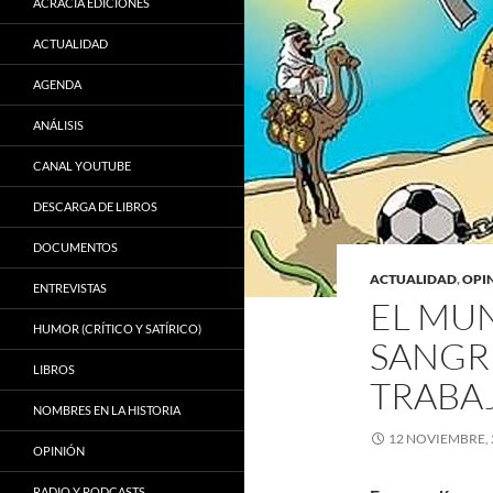
ACRACIA EDICIONES
ACTUALIDAD
AGENDA
ANÁLISIS
CANAL YOUTUBE
DESCARGA DE LIBROS
DOCUMENTOS
ACTUALIDAD
,
OPI
ENTREVISTAS
EL MUN
HUMOR (CRÍTICO Y SATÍRICO)
SANGR
LIBROS
TRABA
NOMBRES EN LA HISTORIA
12 NOVIEMBRE, 
OPINIÓN
RADIO Y PODCASTS