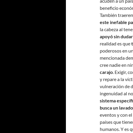
acuden a un país
beneficio económ
También traere
este inefable p
la cabeza al ten
apoyó sin dudar
realidad es que
poderosos en un 
mencionada demo
cree nadie en ni
carajo
. Exigir,
y repare a la víc
vulneración de 
ingenuidad al n
sistema especí
busca un lavad
eventos y con el
países que tiene
humanos. Y es 