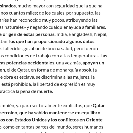
esinados
, mucho mayor con seguridad que la que ha
nos cuantos miles; de los cuales, por supuesto, las
aríes han reconocido muy pocos, atribuyendo las
s naturales» y negando cualquier ayuda a familiares.
de origen de estas personas
, India, Bangladesh, Nepal,
stán,
los que han proporcionado algunos datos
s fallecidos gozaban de buena salud, pero fueron
as condiciones de trabajo con altas temperaturas.
Las
as potencias occidentales
, una vez más,
apoyan un
men
, el de Qatar, en forma de monarquía absoluta
 obra es esclava, se discrimina a las mujeres, la
stá prohibida, la libertad de expresión es muy
 practica la pena de muerte.
mbién, ya para ser totalmente explícitos, que
Qatar
 petroleo, que ha sabido mantenerse en equilibro
ios con Estados Unidos y los conflictos en Oriente
o, como en tantas partes del mundo, seres humanos