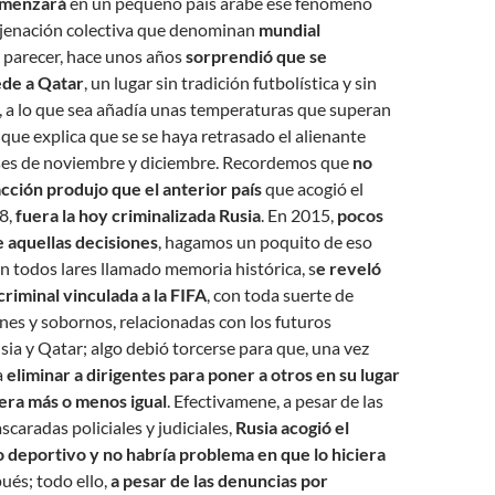
comenzará
en un pequeño país árabe ese fenoméno
ajenación colectiva que denominan
mundial
l parecer, hace unos años
sorprendió que se
ede a Qatar
, un lugar sin tradición futbolística y sin
, a lo que sea añadía unas temperaturas que superan
o que explica que se se haya retrasado el alienante
ses de noviembre y diciembre. Recordemos que
no
ción produjo que el anterior país
que acogió el
8,
fuera la hoy criminalizada Rusia
. En 2015,
pocos
 aquellas decisiones
, hagamos un poquito de eso
n todos lares llamado memoria histórica, s
e reveló
riminal vinculada a la FIFA
, con toda suerte de
nes y sobornos, relacionadas con los futuros
ia y Qatar; algo debió torcerse para que, una vez
a
eliminar a dirigentes para poner a otros en su lugar
iera más o menos igual
. Efectivamene, a pesar de las
caradas policiales y judiciales,
Rusia acogió el
 deportivo y no habría problema en que lo hiciera
ués; todo ello,
a pesar de las denuncias por