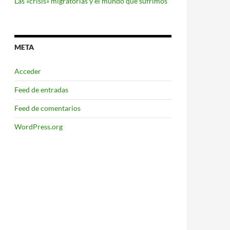
Las «crisis» migratorias y el mundo que sufrimos
META
Acceder
Feed de entradas
Feed de comentarios
WordPress.org