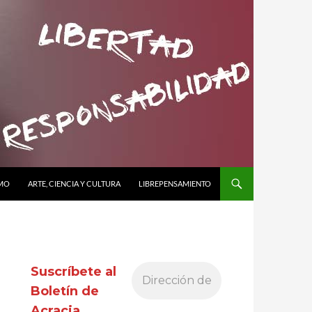
SMO
ARTE, CIENCIA Y CULTURA
LIBREPENSAMIENTO
Suscríbete al
Boletín de
Acracia