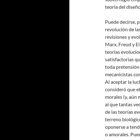
teoría del diseñ
Puede decirse, p
revolución de la
revisiones y evo
Marx, Freud y Ei
teorías evolucio
satisfactorias q
toda pretensión 
mecanicistas com
Al aceptar la lu
consideró que el
morales (y, aún 
al que tantas ve
de las teorías ev
terreno biológic
oponerse a tend
o amorales. Pued