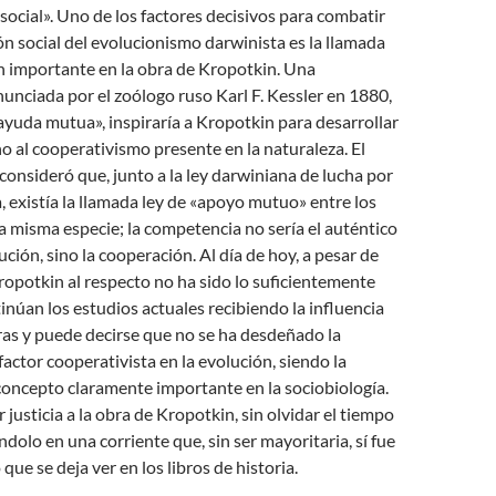
 social». Uno de los factores decisivos para combatir
n social del evolucionismo darwinista es la llamada
tan importante en la obra de Kropotkin. Una
unciada por el zoólogo ruso Karl F. Kessler en 1880,
 ayuda mutua», inspiraría a Kropotkin para desarrollar
o al cooperativismo presente en la naturaleza. El
consideró que, junto a la ley darwiniana de lucha por
a, existía la llamada ley de «apoyo mutuo» entre los
 misma especie; la competencia no sería el auténtico
ción, sino la cooperación. Al día de hoy, a pesar de
ropotkin al respecto no ha sido lo suficientemente
inúan los estudios actuales recibiendo la influencia
as y puede decirse que no se ha desdeñado la
factor cooperativista en la evolución, siendo la
concepto claramente importante en la sociobiología.
 justicia a la obra de Kropotkin, sin olvidar el tiempo
ndolo en una corriente que, sin ser mayoritaria, sí fue
que se deja ver en los libros de historia.