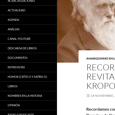
ACRACIA EDICIONES
ACTUALIDAD
AGENDA
ANÁLISIS
CANAL YOUTUBE
DESCARGA DE LIBROS
DOCUMENTOS
ANARQUISMO EN L
RECOR
ENTREVISTAS
REVIT
HUMOR (CRÍTICO Y SATÍRICO)
KROPO
LIBROS
14 NOVIEMBRE, 
NOMBRES EN LA HISTORIA
OPINIÓN
Recordamos con 
RADIO Y PODCASTS