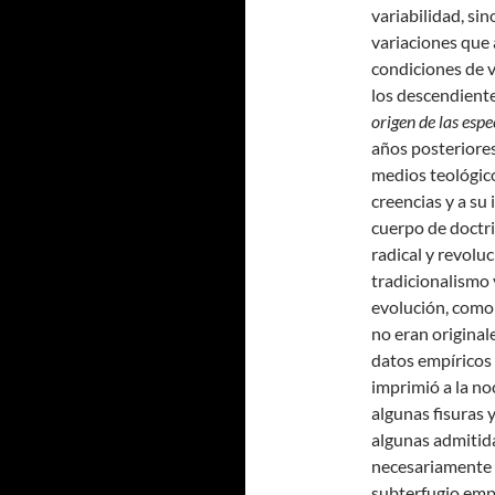
variabilidad, si
variaciones que 
condiciones de v
los descendiente
origen de las espe
años posteriores
medios teológico
creencias y a su 
cuerpo de doctr
radical y revolu
tradicionalismo 
evolución, como 
no eran original
datos empíricos 
imprimió a la no
algunas fisuras 
algunas admitid
necesariamente l
subterfugio empl