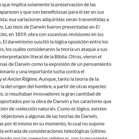
no que implica solamente la preservación de las
aparecen y que son beneficiosas para el ser en sus
ida; esa variaciones adquiridas serán transmitidas a
s. Las tesis de Darwin fueron presentadas en
El
cies
, en 1859, obra con sucesivas revisiones en los
. El darwinismo suscitó la lógica oposición entre los
s, los cuáles consideraron la teoría un ataque a sus
interpretación literal de la Biblia. Otros, vieron el
inas de Darwin como la expresión de un pensamiento
cionario y una importante lucha contra el
y el
Ancien Régime
. Aunque, tanto la teoría de la
la del origen del hombre, a partir de otras especies
es, sí resultaban innovadores la gran cantidad de
aportados por la obra de Darwin y los caracteres que
ción de «selección natural». Como es lógico, existen
y objeciones a algunas de las teorias de Darwin,
as por él mismo en su momento, lo cual no supone
a entrada de consideraciones teleológicas (último
eado por las creencias religiosas, con la recurrente