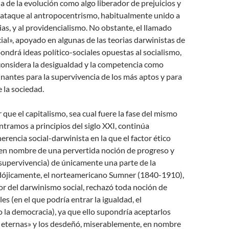
a de la evolución como algo liberador de prejuicios y
 ataque al antropocentrismo, habitualmente unido a
ias, y al providencialismo. No obstante, el llamado
al», apoyado en algunas de las teorias darwinistas de
pondrá ideas político-sociales opuestas al socialismo,
 considera la desigualdad y la competencia como
nantes para la supervivencia de los más aptos y para
e la sociedad.
 que el capitalismo, sea cual fuere la fase del mismo
tramos a principios del siglo XXI, continúa
erencia social-darwinista en la que el factor ético
en nombre de una pervertida noción de progreso y
 supervivencia) de únicamente una parte de la
dójicamente, el norteamericano Sumner (1840-1910),
or del darwinismo social, rechazó toda noción de
es (en el que podría entrar la igualdad, el
la democracia), ya que ello supondría aceptarlos
eternas» y los desdeñó, miserablemente, en nombre