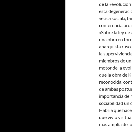
de la «evolución
esta degeneració
«ética social», 
conferencia pron
«Sobre la ley de
una obra en torn
anarquista ruso 
la supervivienci
miembros de una
motor de la evolu
que la obra de K
reconocida, cont
de ambas postur
importancia del 
sociabilidad un 
Habría que hacer
que vivió y situá
más amplia de lo 