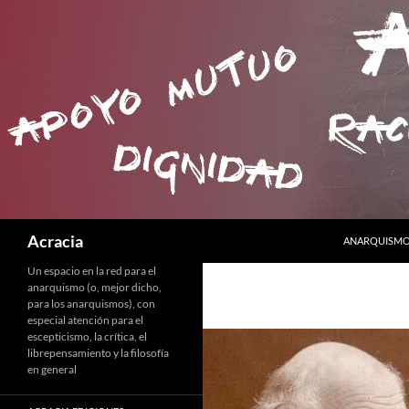
SALTAR AL C
Buscar
Acracia
ANARQUISMO 
Un espacio en la red para el
anarquismo (o, mejor dicho,
para los anarquismos), con
especial atención para el
escepticismo, la crítica, el
librepensamiento y la filosofía
en general