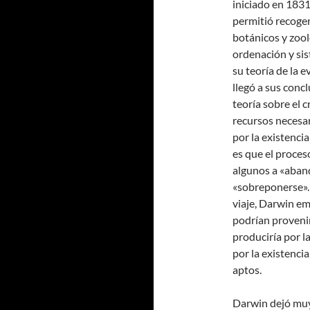
iniciado en 1831,
permitió recoger
botánicos y zool
ordenación y sis
su teoría de la 
llegó a sus conc
teoría sobre el 
recursos necesar
por la existenci
es que el proces
algunos a «aband
«sobreponerse».
viaje, Darwin em
podrían provenir
produciría por l
por la existencia
aptos.
Darwin dejó muy 