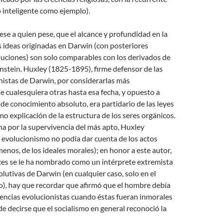
o inteligente como ejemplo).
ese a quien pese, que el alcance y profundidad en la
s ideas originadas en Darwin (con posteriores
luciones) son solo comparables con los derivados de
nstein. Huxley (1825-1895), firme defensor de las
nistas de Darwin, por considerarlas más
ue cualesquiera otras hasta esa fecha, y opuesto a
de conocimiento absoluto, era partidario de las leyes
o explicación de la estructura de los seres orgánicos.
cha por la supervivencia del más apto, Huxley
 evolucionismo no podía dar cuenta de los actos
menos, de los ideales morales); en honor a este autor,
ces se le ha nombrado como un intérprete extremista
olutivas de Darwin (en cualquier caso, solo en el
o), hay que recordar que afirmó que el hombre debía
encias evolucionistas cuando éstas fueran inmorales
e decirse que el socialismo en general reconoció la