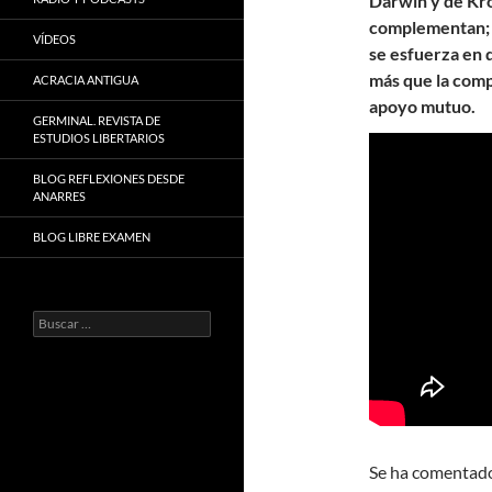
Darwin y de Kro
complementan; c
VÍDEOS
se esfuerza en 
más que la compe
ACRACIA ANTIGUA
apoyo mutuo.
GERMINAL. REVISTA DE
ESTUDIOS LIBERTARIOS
BLOG REFLEXIONES DESDE
ANARRES
BLOG LIBRE EXAMEN
Buscar:
Se ha comentado