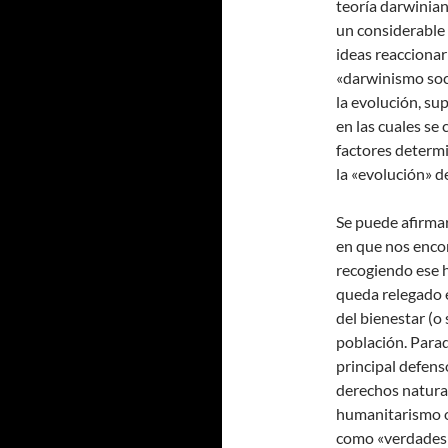
teoría darwinian
un considerable
ideas reaccionar
«darwinismo soci
la evolución, su
en las cuales se
factores determi
la «evolución» d
Se puede afirmar
en que nos encon
recogiendo ese h
queda relegado 
del bienestar (o
población. Para
principal defens
derechos natural
humanitarismo o 
como «verdades 