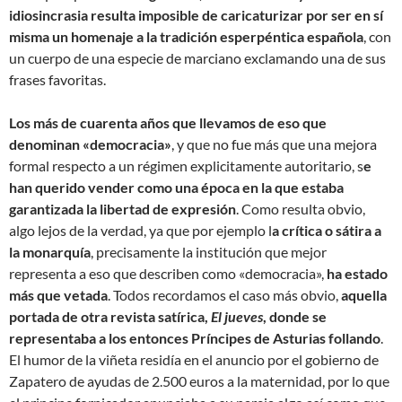
idiosincrasia resulta imposible de caricaturizar por ser en sí
misma un homenaje a la tradición esperpéntica española
, con
un cuerpo de una especie de marciano exclamando una de sus
frases favoritas.
Los más de cuarenta años que llevamos de eso que
denominan «democracia»
, y que no fue más que una mejora
formal respecto a un régimen explicitamente autoritario, s
e
han querido vender como una época en la que estaba
garantizada la libertad de expresión
. Como resulta obvio,
algo lejos de la verdad, ya que por ejemplo l
a crítica o sátira a
la monarquía
, precisamente la institución que mejor
representa a eso que describen como «democracia»,
ha estado
más que vetada
. Todos recordamos el caso más obvio,
aquella
portada de otra revista satírica,
El jueves
, donde se
representaba a los entonces Príncipes de Asturias follando
.
El humor de la viñeta residía en el anuncio por el gobierno de
Zapatero de ayudas de 2.500 euros a la maternidad, por lo que