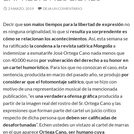
2 MARZO, 2019
DEJA UN COMENTARIO
Decir que
son malos tiempos para la libertad de expresión
no
es ninguna originalidad, lo que sí
resulta ya sorprendente es
cómo se relacionan los acontecimientos
. Así, esta semana se
ha ratificado
la condena a la revista satírica
Mongolia
a
indemnizar a exmatarife José Ortega Cano nada menos que
con 40.000 euros
por vulneración del derecho a su honor en
un cartel humorístico.
Para
los que no conozcan el caso, esta
sentencia, producida en marzo del pasado año, se produjo
por
considerar que el fotomontaje satírico
, que se hizo con
motivo de una representación musical de la mencionada
publicación, “es
una verdadera ofensa gráfica
producida a
partir de la imagen real del rostro del Sr. Ortega Cano y las
expresiones que forman parte del cartel un juicio crítico
respecto de dicha persona que
deben ser calificadas de
desafortunadas
”. Echen ustedes un vistazo al cartel de marras
en el que aparece
Ortega Cano, ser humano cuya