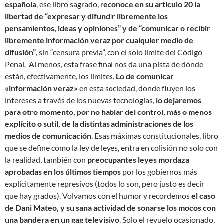
española
, ese libro sagrado, r
econoce en su artículo 20 la
libertad de “expresar y difundir libremente los
pensamientos, ideas y opiniones” y de “comunicar o recibir
libremente información veraz por cualquier medio de
difusión”
, sin “censura previa”, con el solo límite del Código
Penal. Al menos, esta frase final nos da una pista de dónde
están, efectivamente, los límites.
Lo de comunicar
«información veraz»
en esta sociedad, donde fluyen los
intereses a través de los nuevas tecnologías,
lo dejaremos
para otro momento, por no hablar del control, más o menos
explícito o sutil, de la distintas administraciones de los
medios de comunicación
. Esas máximas constitucionales, libro
que se define como la ley de leyes, entra en colisión no solo con
la realidad, también con
preocupantes leyes mordaza
aprobadas en los últimos tiempos
por los gobiernos más
explicitamente represivos (todos lo son, pero justo es decir
que hay grados). Volvamos con el humor y recordemos
el caso
de Dani Mateo, y su sana actividad de sonarse los mocos con
una bandera en un gag televisivo
. Solo el revuelo ocasionado,