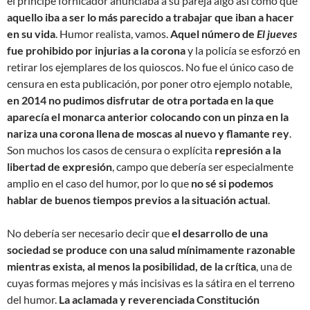
el principe fornicador anunciaba a su pareja algo así como que
aquello iba a ser lo más parecido a trabajar que iban a hacer
en su vida
. Humor realista, vamos.
Aquel número de
El jueves
fue prohibido por injurias a la corona
y la policía se esforzó en
retirar los ejemplares de los quioscos. No fue el único caso de
censura en esta publicación, por poner otro ejemplo notable,
en 2014 no pudimos disfrutar de otra portada en la que
aparecía el monarca anterior colocando con un pinza en la
nariza una corona llena de moscas al nuevo y flamante rey
.
Son muchos los casos de censura o explícita
represión a la
libertad de expresión
, campo que debería ser especialmente
amplio en el caso del humor, por lo que
no sé si podemos
hablar de buenos tiempos previos a la situación actual
.
No debería ser necesario decir que
el desarrollo de una
sociedad se produce con una salud mínimamente razonable
mientras exista, al menos la posibilidad, de la crítica
, una de
cuyas formas mejores y más incisivas es la sátira en el terreno
del humor.
La aclamada y reverenciada Constitución