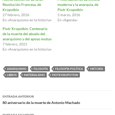
Revolución Francesa, de
moderna y la anarquía, de
Kropotkin
Piotr Kropotkin
27 febrero, 2016
5 marzo, 2016
En «Anarquismo en la historia»
En «Agenda»
Piotr Kropotkin. Centenario
de la muerte del abuelo del
anarquismo y del apoyo mutuo
7 febrero, 2021
En «Anarquismo en la historia»
ANARQUISMO
FILOSOFÍA
FILOSOFÍA POLÍTICA
HISTORIA
LIBROS
MATERIALISMO
PIOTR KROPOTKIN
Navegación
ENTRADA ANTERIOR
de
80 aniversario de la muerte de Antonio Machado
entradas
ENTRADA SIGUIENTE