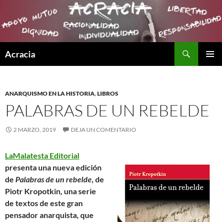
Buscar
Acracia
SALTAR
MENÚ
AL
PRINCI
CONTENIDO
ANARQUISMO EN LA HISTORIA
,
LIBROS
PALABRAS DE UN REBELDE
2 MARZO, 2019
DEJA UN COMENTARIO
LaMalatesta Editorial
presenta una nueva edición
de
Palabras de un rebelde
, de
Piotr Kropotkin, una serie
de textos de este gran
pensador anarquista, que