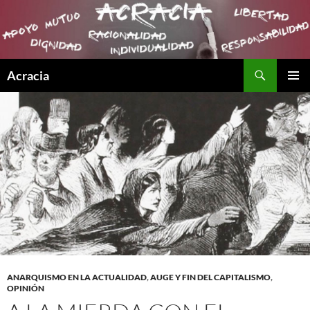
Buscar
Acracia
SALTAR
MENÚ
AL
PRINCI
CONTENIDO
ANARQUISMO EN LA ACTUALIDAD
,
AUGE Y FIN DEL CAPITALISMO
,
OPINIÓN