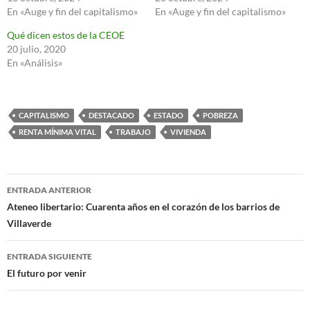
En «Auge y fin del capitalismo»
En «Auge y fin del capitalismo»
Qué dicen estos de la CEOE
20 julio, 2020
En «Análisis»
CAPITALISMO
DESTACADO
ESTADO
POBREZA
RENTA MÍNIMA VITAL
TRABAJO
VIVIENDA
Navegación
ENTRADA ANTERIOR
de
Ateneo libertario: Cuarenta años en el corazón de los barrios de
Villaverde
entradas
ENTRADA SIGUIENTE
El futuro por venir