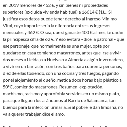
en 2019 menores de 452 €, y sin bienes ni propiedades
superiores (excluida vivienda habitual) a 16614 €
(1)
… Si
justifica esos datos puede tener derecho al Ingreso Mínimo
Vital, cuyo importe sería la diferencia entre sus ingresos
mensuales y 462 €. O sea, que si ganaste 400 € al mes, te darán
la principesca cifra de 62 €. Y eso evitará –dice la patronal– que
ese personaje, que normalmente es una mujer, opte por
quedarse en casa comiendo macarrones, antes que irse a vivir
dos meses a Lleida, o a Huelva o a Almería a algún invernadero,
a vivir en un barracón, con tres baños para cuarenta personas,
diez de ellas tosiendo, con una cocina y tres fuegos, pagando
por el alojamiento al dueño, metida doce horas bajo plástico a
50ºC, comiendo macarrones. Resumen: explotación,
machismo, racismo y aporofobia servidos en un mismo plato,
para que lleguen los arándanos al Barrio de Salamanca, tan
buenos para la infección urinaria. Si al pobre le dan limosna, no
va a querer trabajar, dice el amo.