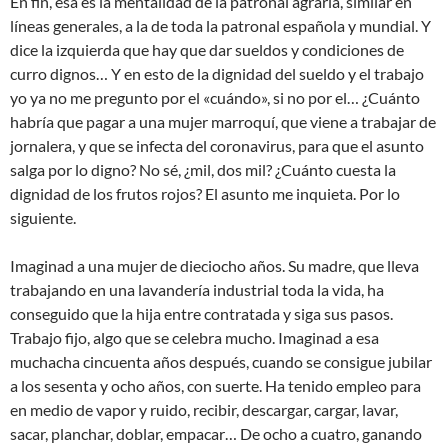
En fin, esa es la mentalidad de la patronal agraria, similar en
líneas generales, a la de toda la patronal española y mundial. Y
dice la izquierda que hay que dar sueldos y condiciones de
curro dignos… Y en esto de la dignidad del sueldo y el trabajo
yo ya no me pregunto por el «cuándo», si no por el… ¿Cuánto
habría que pagar a una mujer marroquí, que viene a trabajar de
jornalera, y que se infecta del coronavirus, para que el asunto
salga por lo digno? No sé, ¿mil, dos mil? ¿Cuánto cuesta la
dignidad de los frutos rojos? El asunto me inquieta. Por lo
siguiente.
Imaginad a una mujer de dieciocho años. Su madre, que lleva
trabajando en una lavandería industrial toda la vida, ha
conseguido que la hija entre contratada y siga sus pasos.
Trabajo fijo, algo que se celebra mucho. Imaginad a esa
muchacha cincuenta años después, cuando se consigue jubilar
a los sesenta y ocho años, con suerte. Ha tenido empleo para
en medio de vapor y ruido, recibir, descargar, cargar, lavar,
sacar, planchar, doblar, empacar… De ocho a cuatro, ganando