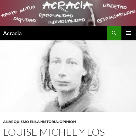
Buscar
Acracia
SALTAR
MENÚ
AL
PRINCI
CONTENIDO
ANARQUISMO EN LA HISTORIA
,
OPINIÓN
LOUISE MICHEL Y LOS