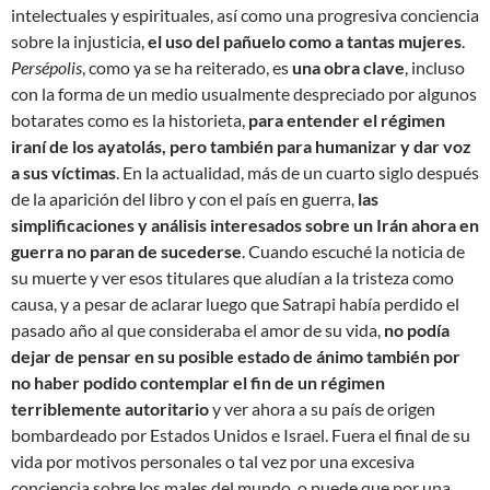
intelectuales y espirituales, así como una progresiva conciencia
sobre la injusticia,
el uso del pañuelo como a tantas mujeres
.
Persépolis
, como ya se ha reiterado, es
una obra clave
, incluso
con la forma de un medio usualmente despreciado por algunos
botarates como es la historieta,
para entender el régimen
iraní de los ayatolás, pero también para humanizar y dar voz
a sus víctimas
. En la actualidad, más de un cuarto siglo después
de la aparición del libro y con el país en guerra,
las
simplificaciones y análisis interesados sobre un Irán ahora en
guerra no paran de sucederse
. Cuando escuché la noticia de
su muerte y ver esos titulares que aludían a la tristeza como
causa, y a pesar de aclarar luego que Satrapi había perdido el
pasado año al que consideraba el amor de su vida,
no podía
dejar de pensar en su posible estado de ánimo también por
no haber podido contemplar el fin de un régimen
terriblemente autoritario
y ver ahora a su país de origen
bombardeado por Estados Unidos e Israel. Fuera el final de su
vida por motivos personales o tal vez por una excesiva
conciencia sobre los males del mundo, o puede que por una