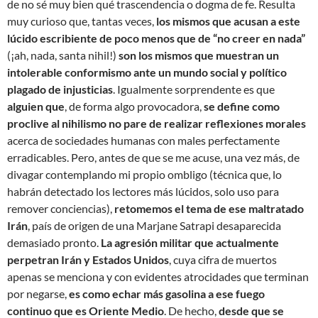
de no sé muy bien qué trascendencia o dogma de fe. Resulta
muy curioso que, tantas veces,
los mismos que acusan a este
lúcido escribiente de poco menos que de “no creer en nada”
(¡ah, nada, santa nihil!)
son los mismos que muestran un
intolerable conformismo ante un mundo social y político
plagado de injusticias
. Igualmente sorprendente es que
alguien que
, de forma algo provocadora,
se define como
proclive al nihilismo no pare de realizar reflexiones morales
acerca de sociedades humanas con males perfectamente
erradicables. Pero, antes de que se me acuse, una vez más, de
divagar contemplando mi propio ombligo (técnica que, lo
habrán detectado los lectores más lúcidos, solo uso para
remover conciencias),
retomemos el tema de ese maltratado
Irán
, país de origen de una Marjane Satrapi desaparecida
demasiado pronto.
La agresión militar que actualmente
perpetran Irán y Estados Unidos
, cuya cifra de muertos
apenas se menciona y con evidentes atrocidades que terminan
por negarse,
es como echar más gasolina a ese fuego
continuo que es Oriente Medio
. De hecho,
desde que se