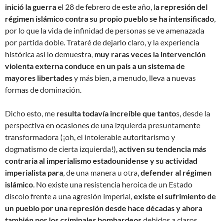
inició la guerra
el 28 de febrero de este año, l
a represión del
régimen islámico contra su propio pueblo se ha intensificado
,
por lo que la vida de infinidad de personas se ve amenazada
por partida doble. Trataré de dejarlo claro, y la experiencia
histórica así lo demuestra,
muy raras veces la intervención
violenta externa conduce en un país a un sistema de
mayores libertades
y más bien, a menudo, lleva a nuevas
formas de dominación.
Dicho esto, me
resulta todavía increíble que tanto
s, desde la
perspectiva en ocasiones de una izquierda presuntamente
transformadora (¡oh, el intolerable autoritarismo y
dogmatismo de cierta izquierda!),
activen su tendencia más
contraria al imperialismo estadounidense y su actividad
imperialista para
, de una manera u otra,
defender al régimen
islámico
. No existe una resistencia heroica de un Estado
díscolo frente a una agresión imperial,
existe el sufrimiento de
un pueblo por una represión desde hace décadas y ahora
también por los criminales bombardeos
debidos a claros