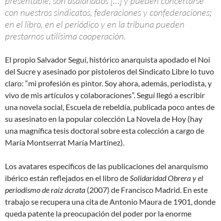
presentable, son asalariados […] y pueden concertarse
con nuestros sindicatos, federaciones y confederaciones;
en el libro, en el periódico y en la tribuna pueden
prestarnos utilísima cooperación.
El propio Salvador Seguí, histórico anarquista apodado el Noi
del Sucre y asesinado por pistoleros del Sindicato Libre lo tuvo
claro: “mi profesión es pintor. Soy ahora, además, periodista, y
vivo de mis artículos y colaboraciones”. Seguí llegó a escribir
una novela social, Escuela de rebeldía, publicada poco antes de
su asesinato en la popular colección La Novela de Hoy (hay
una magnífica tesis doctoral sobre esta colección a cargo de
María Montserrat María Martínez).
Los avatares específicos de las publicaciones del anarquismo
ibérico están reflejados en el libro de
Solidaridad Obrera y el
periodismo de raíz ácrata
(2007) de Francisco Madrid. En este
trabajo se recupera una cita de Antonio Maura de 1901, donde
queda patente la preocupación del poder por la enorme