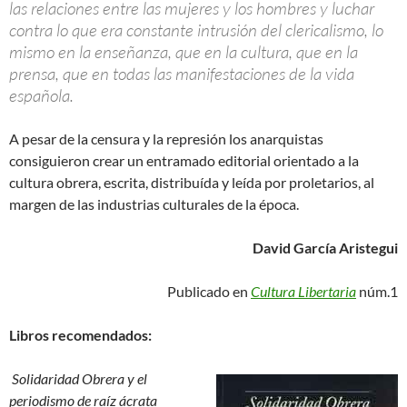
las relaciones entre las mujeres y los hombres y luchar
contra lo que era constante intrusión del clericalismo, lo
mismo en la enseñanza, que en la cultura, que en la
prensa, que en todas las manifestaciones de la vida
española.
A pesar de la censura y la represión los anarquistas
consiguieron crear un entramado editorial orientado a la
cultura obrera, escrita, distribuída y leída por proletarios, al
margen de las industrias culturales de la época.
David García Aristegui
Publicado en
Cultura Libertaria
núm.1
Libros recomendados:
Solidaridad Obrera y el
periodismo de raíz ácrata