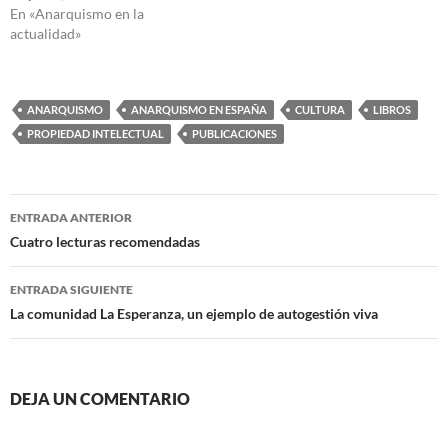
En «Anarquismo en la
actualidad»
ANARQUISMO
ANARQUISMO EN ESPAÑA
CULTURA
LIBROS
PROPIEDAD INTELECTUAL
PUBLICACIONES
Navegación
ENTRADA ANTERIOR
de
Cuatro lecturas recomendadas
entradas
ENTRADA SIGUIENTE
La comunidad La Esperanza, un ejemplo de autogestión viva
DEJA UN COMENTARIO