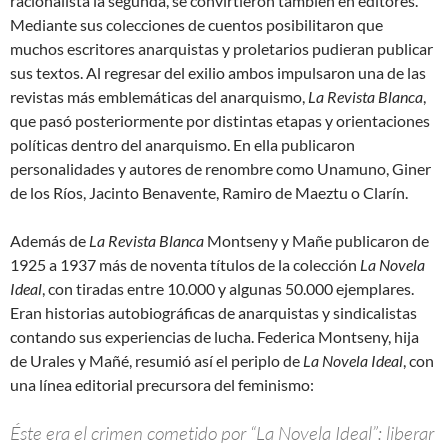
racionalista la segunda, se convirtieron también en editores.
Mediante sus colecciones de cuentos posibilitaron que
muchos escritores anarquistas y proletarios pudieran publicar
sus textos. Al regresar del exilio ambos impulsaron una de las
revistas más emblemáticas del anarquismo,
La Revista Blanca
,
que pasó posteriormente por distintas etapas y orientaciones
políticas dentro del anarquismo. En ella publicaron
personalidades y autores de renombre como Unamuno, Giner
de los Ríos, Jacinto Benavente, Ramiro de Maeztu o Clarín.
Además de
La Revista Blanca
Montseny y Mañe publicaron de
1925 a 1937 más de noventa títulos de la colección
La Novela
Ideal
, con tiradas entre 10.000 y algunas 50.000 ejemplares.
Eran historias autobiográficas de anarquistas y sindicalistas
contando sus experiencias de lucha. Federica Montseny, hija
de Urales y Mañé, resumió así el periplo de
La Novela Ideal
, con
una línea editorial precursora del feminismo:
Éste era el crimen cometido por “La Novela Ideal”: liberar