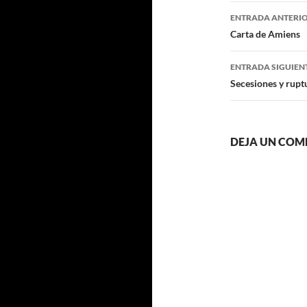
Navegaci
ENTRADA ANTERI
de
Carta de Amiens
entradas
ENTRADA SIGUIEN
Secesiones y rupt
DEJA UN COM