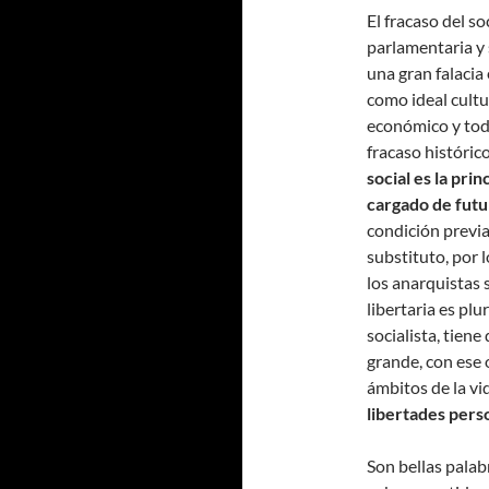
El fracaso del so
parlamentaria y 
una gran falacia
como ideal cultur
económico y tod
fracaso históric
social es la pri
cargado de fut
condición previa
substituto, por 
los anarquistas 
libertaria es plu
socialista, tien
grande, con ese 
ámbitos de la vi
libertades pers
Son bellas pala