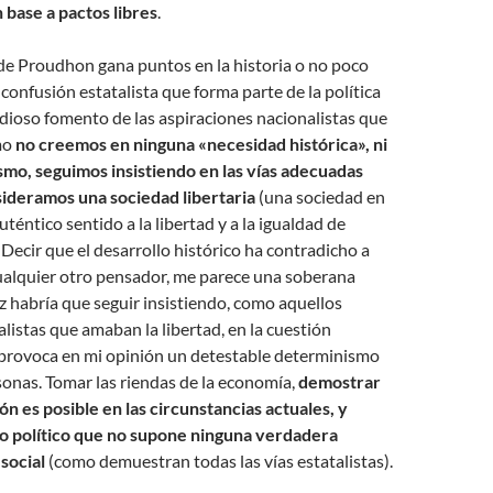
base a pactos libres
.
a de Proudhon gana puntos en la historia o no poco
 confusión estatalista que forma parte de la política
 odioso fomento de las aspiraciones nacionalistas que
mo
no creemos en ninguna «necesidad histórica», ni
ismo, seguimos insistiendo en las vías adecuadas
sideramos una sociedad libertaria
(una sociedad en
uténtico sentido a la libertad y a la igualdad de
Decir que el desarrollo histórico ha contradicho a
ualquier otro pensador, me parece una soberana
ez habría que seguir insistiendo, como aquellos
listas que amaban la libertad, en la cuestión
provoca en mi opinión un detestable determinismo
rsonas. Tomar las riendas de la economía,
demostrar
ón es posible en las circunstancias actuales, y
no político que no supone ninguna verdadera
social
(como demuestran todas las vías estatalistas).