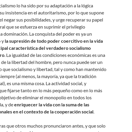
cialismo lo ha sido por su adaptación a la lógica
su insistencia en el autoritarismo, por lo que supone
 el negar sus posibilidades, y urge recuperar su papel
al que se esfuerza en suprimir el privilegio
a dominación. La conquista del poder es ya un
o y
la supresión de todo poder coercitivo en la vida
ncipal característica del verdadero socialismo
uro
. La igualdad de las condiciones económicas es una
 de la libertad del hombre, pero nunca puede ser un
lo que socialismo y libertad, tal y como han mantenido
siempre (al menos, la mayoría, ya que la tradición
ral), es una misma cosa. La actividad social, y
e que fijarse tanto en lo más pequeño como en lo más
objetivo de eliminar el monopolio en todos los
da, y de
enriquecer la vida con la suma de las
onales en el contexto de la cooperación social
.
bras que otros muchos pronunciaron antes, y que solo