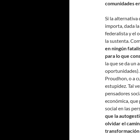
comunidades en 
Si la alternativ
importa, dada la
federalista y el
la sustenta. Co
en ningún fatal
para lo que con
la que se da un a
oportunidades). 
Proudhon, o a c
estupidez. Tal v
pensadores socia
económica, que 
social en las pe
que la autogesti
olvidar el cami
transformación 