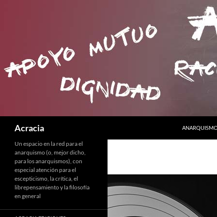
SALTAR AL C
Buscar
Acracia
ANARQUISMO 
Un espacio en la red para el
anarquismo (o, mejor dicho,
para los anarquismos), con
especial atención para el
escepticismo, la crítica, el
librepensamiento y la filosofía
en general