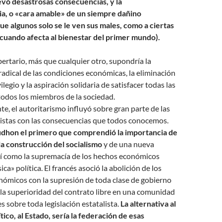
levó desastrosas consecuencias, y la
a, o «cara amable» de un siempre dañino
que algunos solo se le ven sus males, como a ciertas
uando afecta al bienestar del primer mundo).
bertario, más que cualquier otro, supondría la
adical de las condiciones económicas, la eliminación
ilegio y la aspiración solidaria de satisfacer todas las
todos los miembros de la sociedad.
, el autoritarismo influyó sobre gran parte de las
listas con las consecuencias que todos conocemos.
udhon el primero que comprendió la importancia de
 la construcción del socialismo
y de una nueva
así como la supremacía de los hechos económicos
ica» política. El francés asoció la abolición de los
ómicos con la supresión de toda clase de gobierno
l, la superioridad del contrato libre en una comunidad
s sobre toda legislación estatalista.
La alternativa al
tico, al Estado, sería la federación de esas