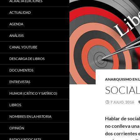
ACRACIA EDICIONES
ACTUALIDAD
AGENDA
ANÁLISIS
CANAL YOUTUBE
DESCARGA DE LIBROS
DOCUMENTOS
ANARQUISMO EN 
ENTREVISTAS
SOCIAL
HUMOR (CRÍTICO Y SATÍRICO)
7 JULIO, 2016
LIBROS
NOMBRES EN LA HISTORIA
Hablar de social
no conlleva una
OPINIÓN
dos corrientes e
RADIO Y PODCASTS