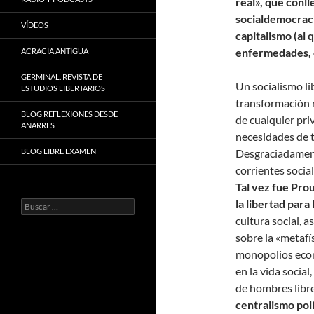
real», que conl
socialdemocraci
VÍDEOS
capitalismo (al 
enfermedades, c
ACRACIA ANTIGUA
GERMINAL. REVISTA DE
Un socialismo li
ESTUDIOS LIBERTARIOS
transformación r
BLOG REFLEXIONES DESDE
de cualquier priv
ANARRES
necesidades de 
BLOG LIBRE EXAMEN
Desgraciadamente
corrientes socia
Tal vez fue Pro
la libertad para
Buscar:
cultura social, 
sobre la «metafís
monopolios econ
en la vida socia
de hombres libre
centrali
smo polí