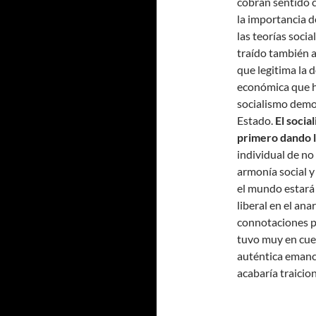
cobran sentido 
la importancia d
las teorías soci
traído también a
que legitima la 
económica que ha
socialismo democ
Estado.
El socia
primero dando l
individual de no
armonía social 
el mundo estará 
liberal en el ana
connotaciones p
tuvo muy en cue
auténtica emanci
acabaría traicio