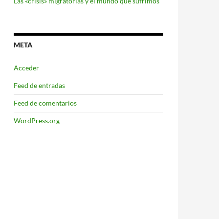
Las «crisis» migratorias y el mundo que sufrimos
META
Acceder
Feed de entradas
Feed de comentarios
WordPress.org