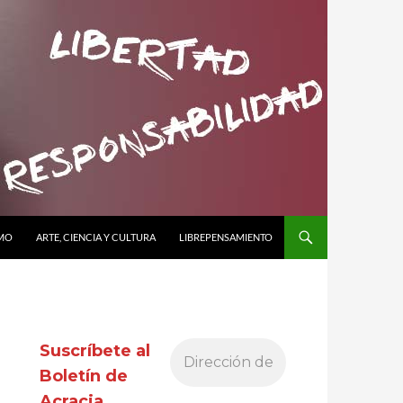
SMO
ARTE, CIENCIA Y CULTURA
LIBREPENSAMIENTO
Suscríbete al
Boletín de
Acracia