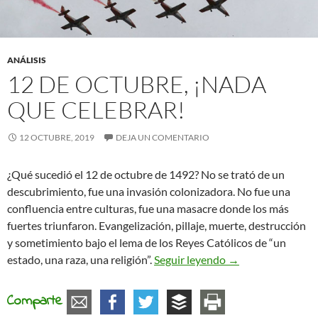
ANÁLISIS
12 DE OCTUBRE, ¡NADA
QUE CELEBRAR!
12 OCTUBRE, 2019
DEJA UN COMENTARIO
¿Qué sucedió el 12 de octubre de 1492? No se trató de un
descubrimiento, fue una invasión colonizadora. No fue una
confluencia entre culturas, fue una masacre donde los más
fuertes triunfaron. Evangelización, pillaje, muerte, destrucción
y sometimiento bajo el lema de los Reyes Católicos de “un
12 de octubre, ¡na
estado, una raza, una religión”.
Seguir leyendo
→
Comparte