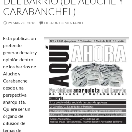
DEL BARRIO (DE ALUCHE Y
CARABANCHEL)
29 MARZO, 2018
DEJA UN COMENTARIO
Esta publicación
pretende
generar debate y
opinión dentro
de los barrios de
Aluche y
Carabanchel
desde una
perspectiva
anarquista.
Quiere ser un
órgano de
difusión de
temas de