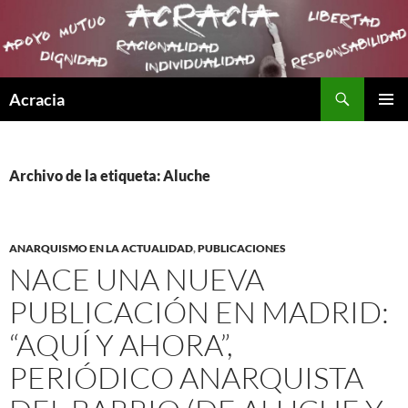
Buscar
Acracia
SALTAR
MENÚ
AL
PRINCI
CONTENIDO
Archivo de la etiqueta: Aluche
ANARQUISMO EN LA ACTUALIDAD
,
PUBLICACIONES
NACE UNA NUEVA
PUBLICACIÓN EN MADRID:
“AQUÍ Y AHORA”,
PERIÓDICO ANARQUISTA