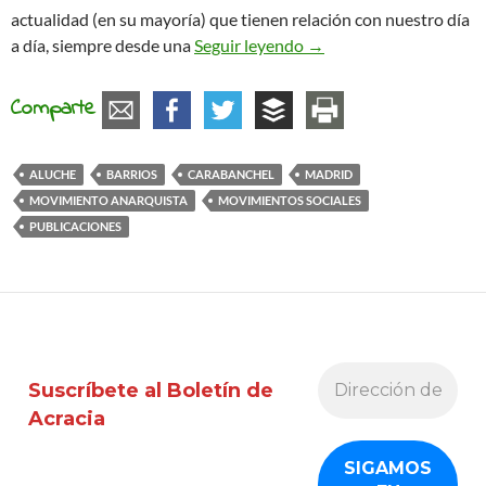
actualidad (en su mayoría) que tienen relación con nuestro día
Nace una nueva publicac
a día, siempre desde una
Seguir leyendo
→
Comparte
ALUCHE
BARRIOS
CARABANCHEL
MADRID
MOVIMIENTO ANARQUISTA
MOVIMIENTOS SOCIALES
PUBLICACIONES
Suscríbete al Boletín de
Acracia