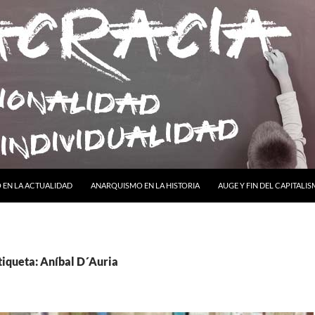
ONTENIDO
EN LA ACTUALIDAD
ANARQUISMO EN LA HISTORIA
AUGE Y FIN DEL CAPITALI
tiqueta: Aníbal D´Auria