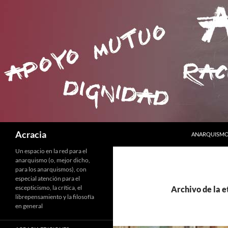
SALTAR AL C
Buscar
Acracia
ANARQUISMO 
Un espacio en la red para el
anarquismo (o, mejor dicho,
para los anarquismos), con
especial atención para el
escepticismo, la crítica, el
Archivo de la e
librepensamiento y la filosofía
en general