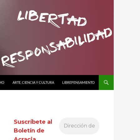
SMO
ARTE, CIENCIA Y CULTURA
LIBREPENSAMIENTO
Suscríbete al
Boletín de
Acracia