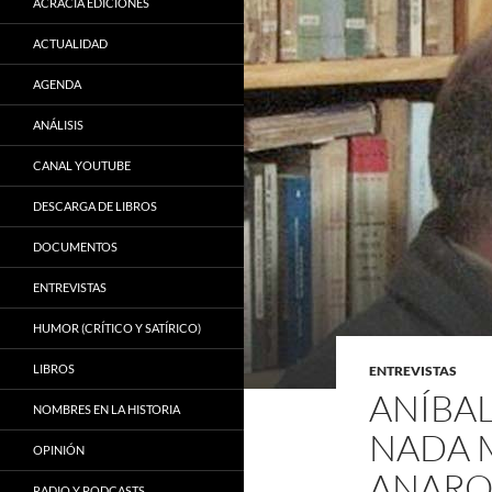
ACRACIA EDICIONES
ACTUALIDAD
AGENDA
ANÁLISIS
CANAL YOUTUBE
DESCARGA DE LIBROS
DOCUMENTOS
ENTREVISTAS
HUMOR (CRÍTICO Y SATÍRICO)
LIBROS
ENTREVISTAS
ANÍBAL
NOMBRES EN LA HISTORIA
NADA M
OPINIÓN
ANARQ
RADIO Y PODCASTS