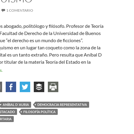
1 COMENTARIO
s abogado, politólogo y filósofo. Profesor de Teoría
a Facultad de Derecho de la Universidad de Buenos
que “el derecho es un mundo de ficciones”.
uismo en un lugar tan coqueto como la zona de la
tal es un tanto extraño. Pero resulta que Aníbal D
r titular de la materia Teoría del Estado en la
níbal D´Auria: “No hay nada más realista que el anarquismo”
→
ANÍBAL D´AURIA
DEMOCRACIA REPRESENTATIVA
STACADO
FILOSOFÍA POLÍTICA
ERTARIA