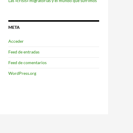
Las «crisis» migratorias y el mundo que sufrimos
META
Acceder
Feed de entradas
Feed de comentarios
WordPress.org