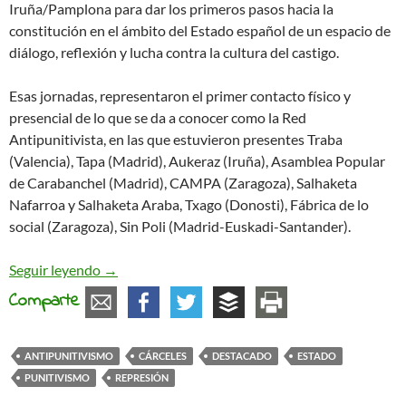
Iruña/Pamplona para dar los primeros pasos hacia la
constitución en el ámbito del Estado español de un espacio de
diálogo, reflexión y lucha contra la cultura del castigo.
Esas jornadas, representaron el primer contacto físico y
presencial de lo que se da a conocer como la Red
Antipunitivista, en las que estuvieron presentes Traba
(Valencia), Tapa (Madrid), Aukeraz (Iruña), Asamblea Popular
de Carabanchel (Madrid), CAMPA (Zaragoza), Salhaketa
Nafarroa y Salhaketa Araba, Txago (Donosti), Fábrica de lo
social (Zaragoza), Sin Poli (Madrid-Euskadi-Santander).
Construyendo una red antipunitivista
Seguir leyendo
→
Comparte
ANTIPUNITIVISMO
CÁRCELES
DESTACADO
ESTADO
PUNITIVISMO
REPRESIÓN