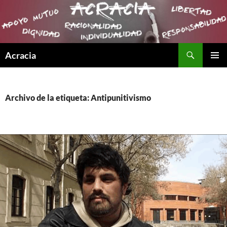
Buscar
Acracia
SALTAR
MENÚ
AL
PRINCI
CONTENIDO
Archivo de la etiqueta: Antipunitivismo