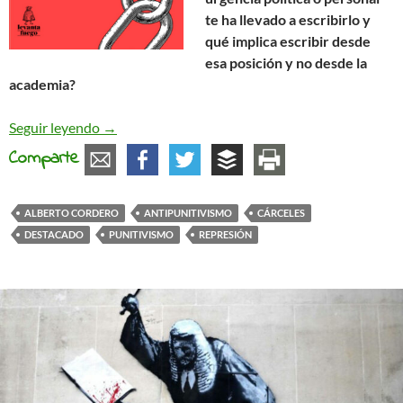
te ha llevado a escribirlo y
qué implica escribir desde
esa posición y no desde la
academia?
Entrevista a Alberto Cordero, autor de «Políticas
Seguir leyendo
→
Comparte
ALBERTO CORDERO
ANTIPUNITIVISMO
CÁRCELES
DESTACADO
PUNITIVISMO
REPRESIÓN