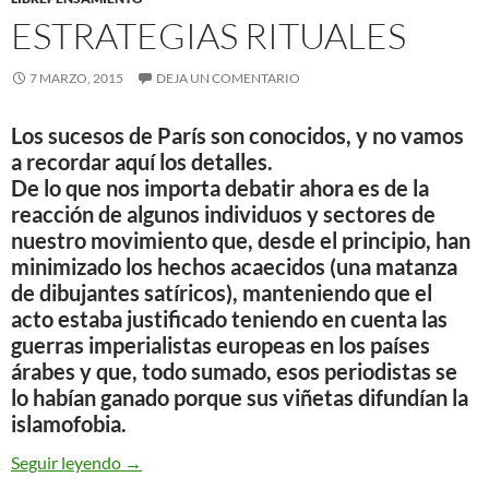
ESTRATEGIAS RITUALES
7 MARZO, 2015
DEJA UN COMENTARIO
Los sucesos de París son conocidos, y no vamos
a recordar aquí los detalles.
De lo que nos importa debatir ahora es de la
reacción de algunos individuos y sectores de
nuestro movimiento que, desde el principio, han
minimizado los hechos acaecidos (una matanza
de dibujantes satíricos), manteniendo que el
acto estaba justificado teniendo en cuenta las
guerras imperialistas europeas en los países
árabes y que, todo sumado, esos periodistas se
lo habían ganado porque sus viñetas difundían la
islamofobia.
Estrategias rituales
Seguir leyendo
→