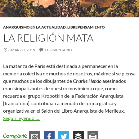
ANARQUISMO EN LA ACTUALIDAD
,
LIBREPENSAMIENTO
LA RELIGIÓN MATA
8 MARZO, 2015
1 COMENTARIO
La matanza de París está destinada a permanecer en la
memoria colectiva de muchos de nosotros, máxime si se piensa
que muchos de los dibujantes de
Charlie Hebdo
asesinados
eran simpatizantes de nuestro movimiento que, como
recuerda el grupo Kropotkin de la Federación Anarquista
[francófona], contribuían a menudo de forma gráfica y
organizativa en el Salón del Libro Anarquista de Merlieux.
La religión mata
Seguir leyendo
→
Comparte