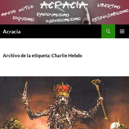
Buscar
Acracia
SALTAR
MENÚ
AL
PRINCI
CONTENIDO
Archivo de la etiqueta: Charlie Hebdo