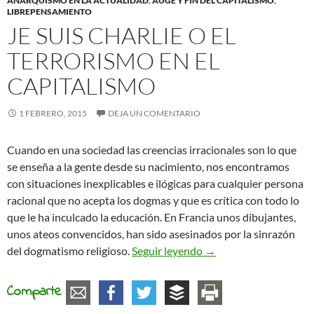
ANARQUISMO EN LA ACTUALIDAD
,
AUGE Y FIN DEL CAPITALISMO
,
LIBREPENSAMIENTO
JE SUIS CHARLIE O EL
TERRORISMO EN EL
CAPITALISMO
1 FEBRERO, 2015
DEJA UN COMENTARIO
Cuando en una sociedad las creencias irracionales son lo que
se enseña a la gente desde su nacimiento, nos encontramos
con situaciones inexplicables e ilógicas para cualquier persona
racional que no acepta los dogmas y que es crítica con todo lo
que le ha inculcado la educación. En Francia unos dibujantes,
unos ateos convencidos, han sido asesinados por la sinrazón
Je suis Charlie o el ter
del dogmatismo religioso.
Seguir leyendo
→
Comparte