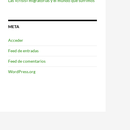
Las «crisis» migratorias y el mundo que sufrimos
META
Acceder
Feed de entradas
Feed de comentarios
WordPress.org