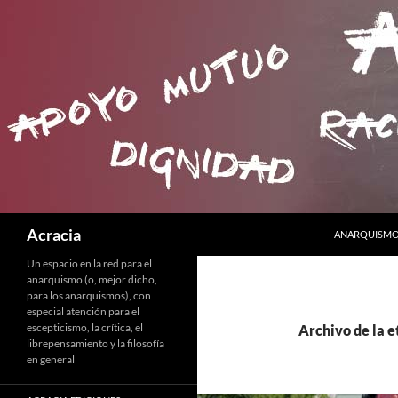
SALTAR AL C
Buscar
Acracia
ANARQUISMO 
Un espacio en la red para el
anarquismo (o, mejor dicho,
para los anarquismos), con
especial atención para el
escepticismo, la crítica, el
Archivo de la e
librepensamiento y la filosofía
en general