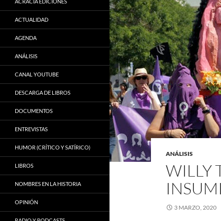
ACRACIA EDICIONES
ACTUALIDAD
AGENDA
ANÁLISIS
CANAL YOUTUBE
DESCARGA DE LIBROS
DOCUMENTOS
ENTREVISTAS
HUMOR (CRÍTICO Y SATÍRICO)
ANÁLISIS
WILLY 
LIBROS
INSUMI
NOMBRES EN LA HISTORIA
OPINIÓN
3 MARZO, 2020
RADIO Y PODCASTS