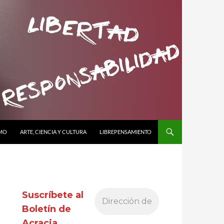
SMO
ARTE, CIENCIA Y CULTURA
LIBREPENSAMIENTO
Suscríbete al
Boletín de
Acracia