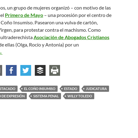
ños, un grupo de mujeres organizó – con motivo de las
del
Primero de Mayo
– una procesión por el centro de
o Coño Insumiso. Pasearon una vulva de cartón,
irgen, para protestar contra el machismo. Como
 ultraderechista
Asociación de Abogados Cristianos
de ellas (Olga, Rocío y Antonia) por un
illy Toledo, el Coño Insumiso y la judicatura
→
STACADO
EL COÑO INSUMISO
ESTADO
JUDICATURA
D DE EXPRESIÓN
SISTEMA PENAL
WILLY TOLEDO