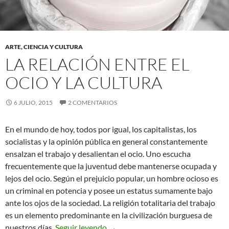
ARTE, CIENCIA Y CULTURA
LA RELACIÓN ENTRE EL
OCIO Y LA CULTURA
6 JULIO, 2015
2 COMENTARIOS
En el mundo de hoy, todos por igual, los capitalistas, los
socialistas y la opinión pública en general constantemente
ensalzan el trabajo y desalientan el ocio. Uno escucha
frecuentemente que la juventud debe mantenerse ocupada y
lejos del ocio. Según el prejuicio popular, un hombre ocioso es
un criminal en potencia y posee un estatus sumamente bajo
ante los ojos de la sociedad. La religión totalitaria del trabajo
es un elemento predominante en la civilización burguesa de
La relación entre el ocio y la cultur
nuestros días.
Seguir leyendo
→