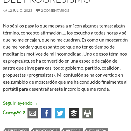
12 JULIO, 2023
2 COMENTARIOS
No sé si os pasa lo que me pasa a mí con algunos temas: algún
término, concepto afirmación…, los escucho a todas horas y sé
que no me encajan, que no me cuadran. Es como un moscardón
que me ronda y que espanto porque no tengo tiempo de
meditar los motivos de mi incomodidad. Uno de esos términos
es
progresista
, se ha convertido en una especie de cajón de
sastre que sirve para casi todo: gobierno, partido, coalición,
propuestas «progresistas». Mi confusión se ha convertido en
ese zumbido de moscardón que me ha conducido finalmente al
portátil para desentrañar este incordio que me ronda.
Libres del «progreso» y del progresismo
Seguir leyendo
→
Comparte
DESTACADO
ESCATOLOGÍA
HISTORIA
IZQUIERDA