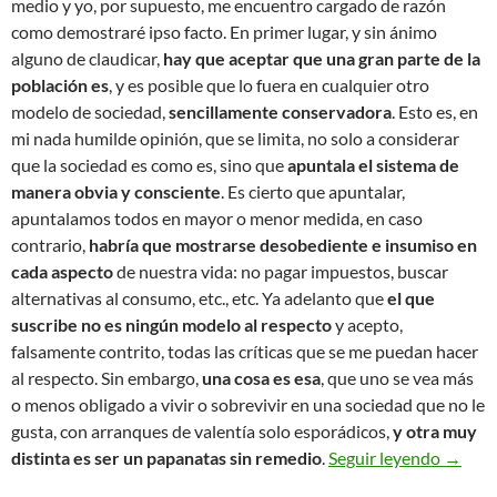
medio y yo, por supuesto, me encuentro cargado de razón
como demostraré ipso facto. En primer lugar, y sin ánimo
alguno de claudicar,
hay que aceptar que una gran parte de la
población es
, y es posible que lo fuera en cualquier otro
modelo de sociedad,
sencillamente conservadora
. Esto es, en
mi nada humilde opinión, que se limita, no solo a considerar
que la sociedad es como es, sino que
apuntala el sistema de
manera obvia y consciente
. Es cierto que apuntalar,
apuntalamos todos en mayor o menor medida, en caso
contrario,
habría que mostrarse desobediente e insumiso en
cada aspecto
de nuestra vida: no pagar impuestos, buscar
alternativas al consumo, etc., etc. Ya adelanto que
el que
suscribe no es ningún modelo al respecto
y acepto,
falsamente contrito, todas las críticas que se me puedan hacer
al respecto. Sin embargo,
una cosa es esa
, que uno se vea más
o menos obligado a vivir o sobrevivir en una sociedad que no le
gusta, con arranques de valentía solo esporádicos,
y otra muy
De imag
distinta es ser un papanatas sin remedio
.
Seguir leyendo
→