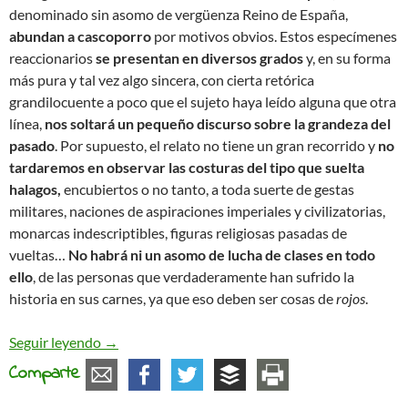
denominado sin asomo de vergüenza Reino de España,
abundan a cascoporro
por motivos obvios. Estos especímenes
reaccionarios
se presentan en diversos grados
y, en su forma
más pura y tal vez algo sincera, con cierta retórica
grandilocuente a poco que el sujeto haya leído alguna que otra
línea,
nos soltará un pequeño discurso sobre la grandeza del
pasado
. Por supuesto, el relato no tiene un gran recorrido y
no
tardaremos en observar las costuras del tipo que suelta
halagos,
encubiertos o no tanto, a toda suerte de gestas
militares, naciones de aspiraciones imperiales y civilizatorias,
monarcas indescriptibles, figuras religiosas pasadas de
vueltas…
No habrá ni un asomo de lucha de clases en todo
ello
, de las personas que verdaderamente han sufrido la
historia en sus carnes, ya que eso deben ser cosas de
rojos
.
Reaccionarios, conservadores, progresistas y otra
Seguir leyendo
→
Comparte