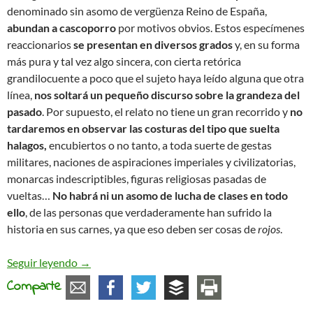
denominado sin asomo de vergüenza Reino de España,
abundan a cascoporro
por motivos obvios. Estos especímenes
reaccionarios
se presentan en diversos grados
y, en su forma
más pura y tal vez algo sincera, con cierta retórica
grandilocuente a poco que el sujeto haya leído alguna que otra
línea,
nos soltará un pequeño discurso sobre la grandeza del
pasado
. Por supuesto, el relato no tiene un gran recorrido y
no
tardaremos en observar las costuras del tipo que suelta
halagos,
encubiertos o no tanto, a toda suerte de gestas
militares, naciones de aspiraciones imperiales y civilizatorias,
monarcas indescriptibles, figuras religiosas pasadas de
vueltas…
No habrá ni un asomo de lucha de clases en todo
ello
, de las personas que verdaderamente han sufrido la
historia en sus carnes, ya que eso deben ser cosas de
rojos
.
Reaccionarios, conservadores, progresistas y otra
Seguir leyendo
→
Comparte