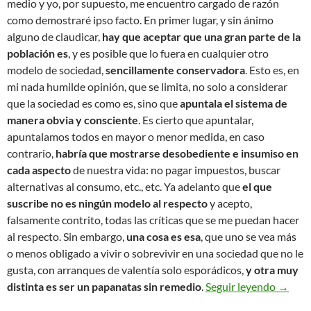
medio y yo, por supuesto, me encuentro cargado de razón
como demostraré ipso facto. En primer lugar, y sin ánimo
alguno de claudicar,
hay que aceptar que una gran parte de la
población es
, y es posible que lo fuera en cualquier otro
modelo de sociedad,
sencillamente conservadora
. Esto es, en
mi nada humilde opinión, que se limita, no solo a considerar
que la sociedad es como es, sino que
apuntala el sistema de
manera obvia y consciente
. Es cierto que apuntalar,
apuntalamos todos en mayor o menor medida, en caso
contrario,
habría que mostrarse desobediente e insumiso en
cada aspecto
de nuestra vida: no pagar impuestos, buscar
alternativas al consumo, etc., etc. Ya adelanto que
el que
suscribe no es ningún modelo al respecto
y acepto,
falsamente contrito, todas las críticas que se me puedan hacer
al respecto. Sin embargo,
una cosa es esa
, que uno se vea más
o menos obligado a vivir o sobrevivir en una sociedad que no le
gusta, con arranques de valentía solo esporádicos,
y otra muy
De imag
distinta es ser un papanatas sin remedio
.
Seguir leyendo
→