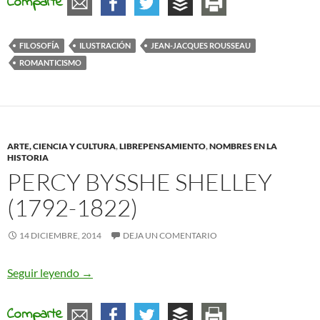
Comparte
FILOSOFÍA
ILUSTRACIÓN
JEAN-JACQUES ROUSSEAU
ROMANTICISMO
ARTE, CIENCIA Y CULTURA
,
LIBREPENSAMIENTO
,
NOMBRES EN LA
HISTORIA
PERCY BYSSHE SHELLEY
(1792-1822)
14 DICIEMBRE, 2014
DEJA UN COMENTARIO
Percy Bysshe Shelley (1792-1822)
Seguir leyendo
→
Comparte