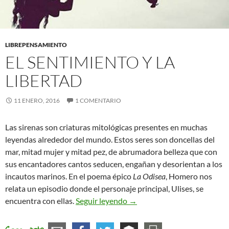
LIBREPENSAMIENTO
EL SENTIMIENTO Y LA
LIBERTAD
11 ENERO, 2016
1 COMENTARIO
Las sirenas son criaturas mitológicas presentes en muchas
leyendas alrededor del mundo. Estos seres son doncellas del
mar, mitad mujer y mitad pez, de abrumadora belleza que con
sus encantadores cantos seducen, engañan y desorientan a los
incautos marinos. En el poema épico
La Odisea
, Homero nos
relata un episodio donde el personaje principal, Ulises, se
El sentimiento y la libertad
encuentra con ellas.
Seguir leyendo
→