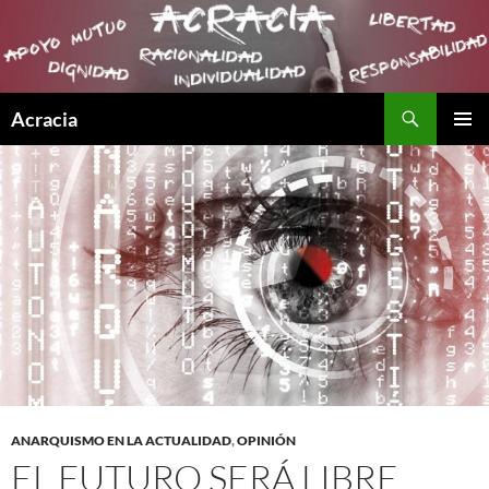
Buscar
Acracia
SALTAR
MENÚ
AL
PRINCI
CONTENIDO
ANARQUISMO EN LA ACTUALIDAD
,
OPINIÓN
EL FUTURO SERÁ LIBRE