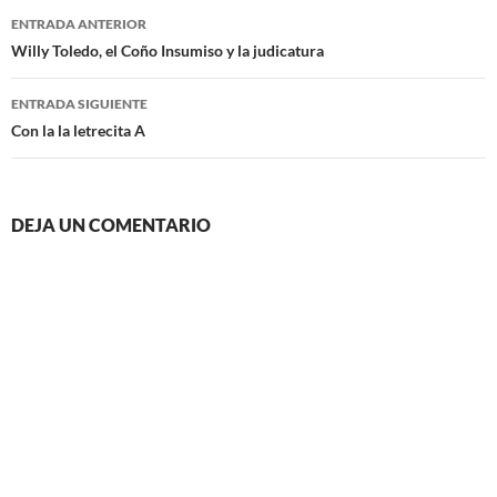
Navegación
ENTRADA ANTERIOR
de
Willy Toledo, el Coño Insumiso y la judicatura
entradas
ENTRADA SIGUIENTE
Con la la letrecita A
DEJA UN COMENTARIO