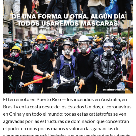
El terremoto en Puerto Rico — los incendios en Australia, en
Brasil y en la costa oeste de los Estados Unidos, el coronavirus
en China y en todo el mundo: todas estas catástrofes se ven
agravadas por las estructuras de dominación que concentran
el poder en unas pocas manos y valoran las ganancias de
algunas personas privilegiadas a expensas de todas las demás.