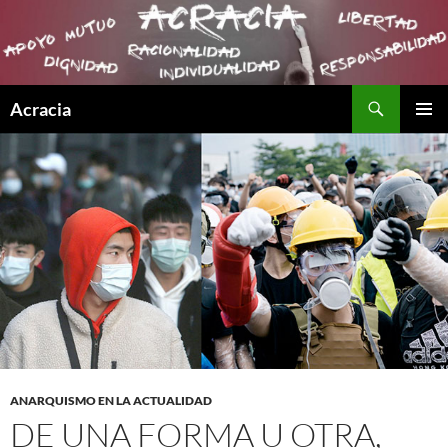
Buscar
Acracia
SALTAR
MENÚ
AL
PRINCI
CONTENIDO
ANARQUISMO EN LA ACTUALIDAD
DE UNA FORMA U OTRA,