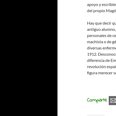
apoyo y escribie
del propio Magó
Hay que decir qu
antiguo alumno,
personales de ce
machista o de gé
diversas enferme
1912. Desconoc
diferencia de Em
revolución españ
figura merecer s
Comparte