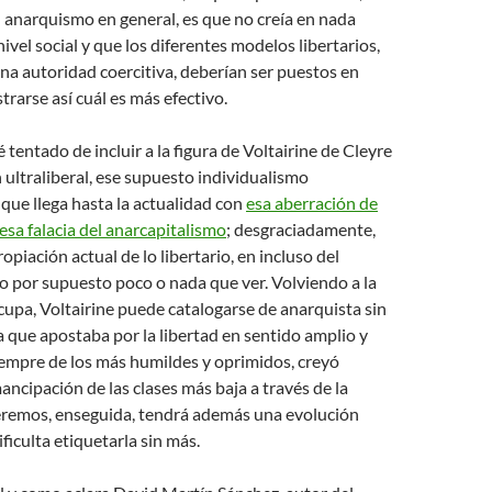
l anarquismo en general, es que no creía en nada
ivel social y que los diferentes modelos libertarios,
na autoridad coercitiva, deberían ser puestos en
trarse así cuál es más efectivo.
 tentado de incluir a la figura de Voltairine de Cleyre
n ultraliberal, ese supuesto individualismo
ue llega hasta la actualidad con
esa aberración de
 esa falacia del anarcapitalismo
; desgraciadamente,
piación actual de lo libertario, en incluso del
 por supuesto poco o nada que ver. Volviendo a la
cupa, Voltairine puede catalogarse de anarquista sin
 que apostaba por la libertad en sentido amplio y
iempre de los más humildes y oprimidos, creyó
ancipación de las clases más baja a través de la
eremos, enseguida, tendrá además una evolución
ficulta etiquetarla sin más.