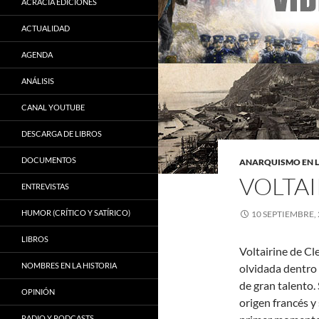
ACRACIA EDICIONES
ACTUALIDAD
AGENDA
ANÁLISIS
CANAL YOUTUBE
DESCARGA DE LIBROS
DOCUMENTOS
ANARQUISMO EN L
VOLTAI
ENTREVISTAS
HUMOR (CRÍTICO Y SATÍRICO)
10 SEPTIEMBRE,
LIBROS
Voltairine de C
NOMBRES EN LA HISTORIA
olvidada dentro d
de gran talento.
OPINIÓN
origen francés y
RADIO Y PODCASTS