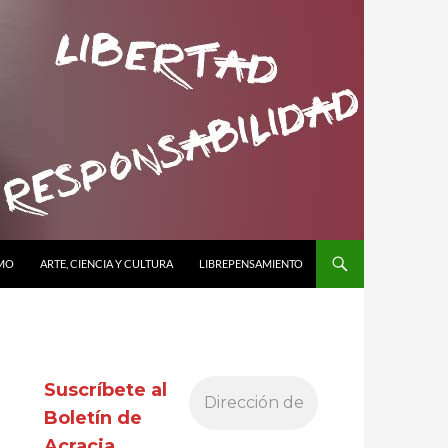
SMO
ARTE, CIENCIA Y CULTURA
LIBREPENSAMIENTO
Suscríbete al
Boletín de
Acracia