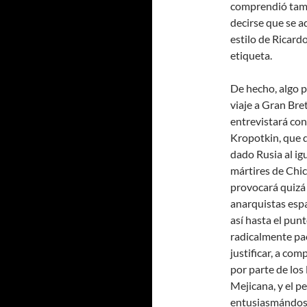
comprendió tamb
decirse que se a
estilo de Ricar
etiqueta.
De hecho, algo p
viaje a Gran Br
entrevistará con
Kropotkin, que 
dado Rusia al ig
mártires de Chi
provocará quizá 
anarquistas esp
así hasta el pun
radicalmente paci
justificar, a co
por parte de los
Mejicana, y el 
entusiasmándose