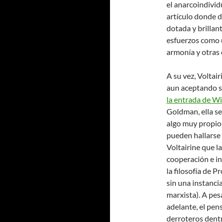
el anarcoindivid
artículo donde d
dotada y brillan
esfuerzos como u
armonía y otras 
A su vez, Volta
aun aceptando s
la entrada de W
Goldman, ella se
algo muy propio 
pueden hallarse
Voltairine que l
cooperación e in
la filosofía de 
sin una instanci
marxista). A pe
adelante, el pen
derroteros dentr