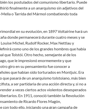
ién los postulados del comunismo libertario. Puede
dhirió finalmente a un anarquismo sin adjetivos del
do Mella o Tarrida del Mármol combatiendo toda
rimordial en su evolución, en 1897 Voltairine hará un
etaña donde permanecerá durante cuatro meses y se
 Louise Michel, Rudolf Rocker, Max Nettlau y
definirá como uno de los grandes hombres que había
ual que Tolstói. Otro hecho, semejante al de los
cago, que le impresionó enormemente y que
otro giro en su pensamiento fue conocer a
añoles que habían sido torturados en Montjuic. Era
to que pasará de un anarquismo tolstoiano, más bien
fista, a ser partidaria de una acción directa y, si no a
mprender a veces ciertos actos violentos desesperados
 libertarios. En 1911, conoció también la Revolución
pensamiento de Ricardo Flores Magón,
 con todo ello, iniciando una gran campaña de