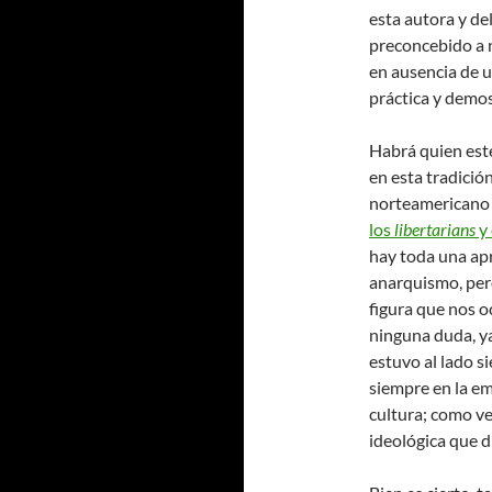
esta autora y de
preconcebido a n
en ausencia de u
práctica y demos
Habrá quien esté
en esta tradició
norteamericano q
los
libertarians
y
hay toda una apro
anarquismo, pero
figura que nos o
ninguna duda, ya
estuvo al lado s
siempre en la em
cultura; como v
ideológica que di