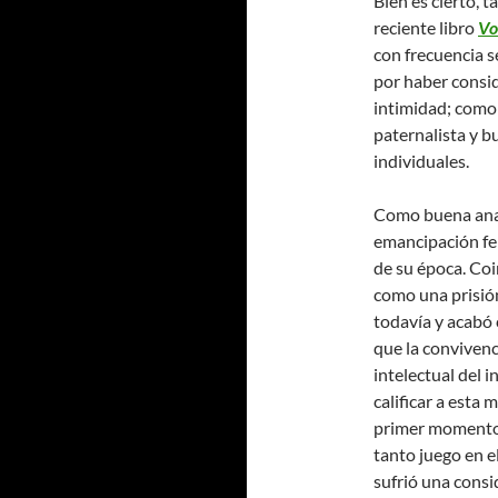
Bien es cierto, 
reciente libro
Vo
con frecuencia s
por haber consi
intimidad; como 
paternalista y bu
individuales.
Como buena anarq
emancipación fem
de su época. Co
como una prisión
todavía y acabó 
que la convivenc
intelectual del 
calificar a esta
primer momento,
tanto juego en e
sufrió una consid