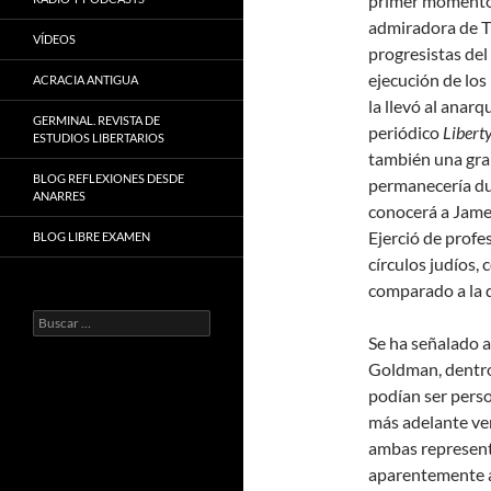
primer momento, 
admiradora de T
VÍDEOS
progresistas del
ejecución de los
ACRACIA ANTIGUA
la llevó al anar
GERMINAL. REVISTA DE
periódico
Libert
ESTUDIOS LIBERTARIOS
también una gra
BLOG REFLEXIONES DESDE
permanecería dur
ANARRES
conocerá a James 
Ejerció de profe
BLOG LIBRE EXAMEN
círculos judíos,
comparado a la 
Buscar:
Se ha señalado a
Goldman, dentro
podían ser perso
más adelante ve
ambas represent
aparentemente a