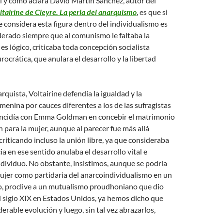
tal y como aclara David Martín Sánchez, autor del
ltairine de Cleyre. La perla del anarquismo
, es que si
e considera esta figura dentro del individualismo es
derado siempre que al comunismo le faltaba la
es lógico, criticaba toda concepción socialista
rocrática, que anulara el desarrollo y la libertad
uista, Voltairine defendía la igualdad y la
enina por cauces diferentes a los de las sufragistas
incidía con Emma Goldman en concebir el matrimonio
 para la mujer, aunque al parecer fue más allá
criticando incluso la unión libre, ya que consideraba
ia en ese sentido anulaba el desarrollo vital e
individuo. No obstante, insistimos, aunque se podría
 mujer como partidaria del anarcoindividualismo en un
 proclive a un mutualismo proudhoniano que dio
l siglo XIX en Estados Unidos, ya hemos dicho que
erable evolución y luego, sin tal vez abrazarlos,