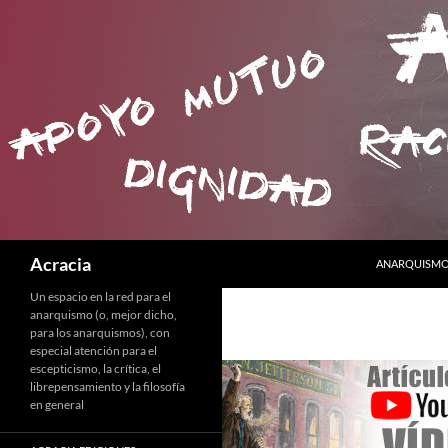
SALTAR AL C
Buscar
Acracia
ANARQUISMO 
Un espacio en la red para el
anarquismo (o, mejor dicho,
para los anarquismos), con
especial atención para el
escepticismo, la crítica, el
librepensamiento y la filosofía
en general