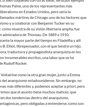
si bien coqueteó con otras ideas, sería por ejemplo
homas Paine, uno de los representantes más
 liberalismo en Estados Unidos, pero sería la
 llamados mártires de Chicago uno de los factores que
quismo y a colaborar con Benjamin Tucker en su
y
; como muestra de su visión libertaria amplia, fue
n admiradora de Thoreau. De 1889 a 1910,
ante la mayor parte del tiempo en Filadelfia y allí
B. Elliot, librepensador, con el que tendrá un hijo.
sora, traductora y propagandista anarquista en los
 con innumerables escritos, una labor que se ha
de Rudolf Rocker.
 Voltairine como la otra gran mujer, junto a Emma
 del anarquismo estadounidense. Sin embargo, no
nas más diferentes y, podemos aceptar a priori, pero
remos que el asunto tiene muchos matices, que
en dos tendencias dentro del anarquismo,
ntagónicas, pero obligadas a entenderse, como son