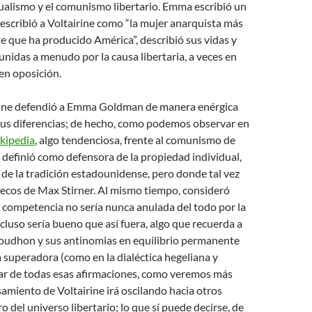
ualismo y el comunismo libertario. Emma escribió un
escribió a Voltairine como “la mujer anarquista más
te que ha producido América”, describió sus vidas y
nidas a menudo por la causa libertaria, a veces en
en oposición.
irine defendió a Emma Goldman de manera enérgica
us diferencias; de hecho, como podemos observar en
ikipedia
, algo tendenciosa, frente al comunismo de
 definió como defensora de la propiedad individual,
de la tradición estadounidense, pero donde tal vez
 ecos de Max Stirner. Al mismo tiempo, consideró
a competencia no sería nunca anulada del todo por la
cluso sería bueno que así fuera, algo que recuerda a
Proudhon y sus antinomias en equilibrio permanente
a superadora (como en la dialéctica hegeliana y
sar de todas esas afirmaciones, como veremos más
samiento de Voltairine irá oscilando hacia otros
o del universo libertario; lo que sí puede decirse, de