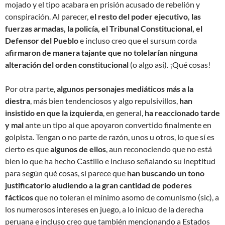
mojado y el tipo acabara en prisión acusado de rebelión y
conspiración. Al parecer,
el resto del poder ejecutivo, las
fuerzas armadas, la policía, el Tribunal Constitucional, el
Defensor del Pueblo
e incluso creo que el sursum corda
a
firmaron de manera tajante que no tolelarían ninguna
alteración del orden constitucional
(o algo así). ¡Qué cosas!
Por otra parte,
algunos personajes mediáticos más a la
diestra
, más bien tendenciosos y algo repulsivillos,
han
insistido en que la izquierda
, en general,
ha reaccionado tarde
y mal
ante un tipo al que apoyaron convertido finalmente en
golpista. Tengan o no parte de razón, unos u otros, lo que sí es
cierto es que
algunos de ellos
, aun reconociendo que no está
bien lo que ha hecho Castillo e incluso señalando su ineptitud
para según qué cosas, sí parece que
han buscando un tono
justificatorio aludiendo a la gran cantidad de poderes
fácticos
que no toleran el mínimo asomo de comunismo (sic), a
los numerosos intereses en juego, a lo inicuo de la derecha
peruana e incluso creo que también mencionando a Estados