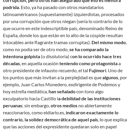
corrupción, pero otros han asegurado que eso es mentira
podrida
. Esto, ya ha pasado con otros mandatarios
latinoaméricanos (supuestamente) izquierdistas, procesados
por una corrupción que otros niegan (sería lo contrario de lo
que ocurre en este indescriptible país, denominado Reino de
España, donde los que están en lo alto de la cúspide resultan
intocables ante flagrante tramas corruptas).
Del mismo modo
,
como no podía ser de otro modo,
se ha comparado la
intentona golpista
(o disolutoria) c
on lo ocurrido hace tres
décadas
, en aquella ocasión
teniendo como protagonista
a
otro presidente de infausto recuerdo, el tal
Fujimori
. Uno de
los puntos que más invitan a la perplejidad es que
algunos
, por
ejemplo, Juan Carlos Monedero, exdirigente de Podemos y
hoy estrella mediática,
han señalado
con tono algo
exculpatorio hacia Castillo l
a debilidad de las instituciones
peruanas
; sin embargo,
otros medios
no abiertamente
reaccionarios, como eldiario.es,
indicaron exactamente lo
contrario, la solidez democrática de aquel país
, lo que explica
que las acciones del expresidente quedaran solo en papel