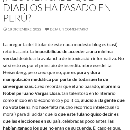
DIABLOS HA PASADO EN
PERÚ?
18 DICIEMBRE, 2022
DEJA UN COMENTARIO
La pregunta del titular de este nada modesto blog es (casi)
retórica, ante
la imposibilidad de acceder a una mínima
verdad
debido a la avalancha de intoxicación informativa. No
sé si esto es por el principio de incerditumbre ese del tal
Heisenberg, pero creo que no, que
es pura y dura
manipulación mediática por parte de toda suerte de
sinvergüenzas
. Creo recordar que el año pasado,
el premio
Nobel peruano Vargas Llosa
, tan talentoso en lo literario
como inicuo en lo económico y político,
aludió a «la gente que
no vota bien»
. No hace falta mucho recorrido intelectual (o
moral) para dilucidar que
lo que este fulano quiso decir es
que las elecciones en su país
, celebradas poco antes,
las
habían ganado los que no eran de su cuerda
. El caso es que,