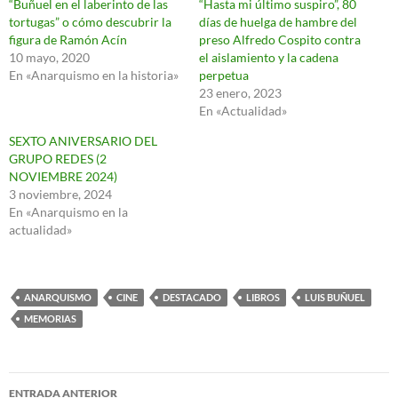
“Buñuel en el laberinto de las
“Hasta mi último suspiro”, 80
tortugas” o cómo descubrir la
días de huelga de hambre del
figura de Ramón Acín
preso Alfredo Cospito contra
10 mayo, 2020
el aislamiento y la cadena
En «Anarquismo en la historia»
perpetua
23 enero, 2023
En «Actualidad»
SEXTO ANIVERSARIO DEL
GRUPO REDES (2
NOVIEMBRE 2024)
3 noviembre, 2024
En «Anarquismo en la
actualidad»
ANARQUISMO
CINE
DESTACADO
LIBROS
LUIS BUÑUEL
MEMORIAS
Navegación
ENTRADA ANTERIOR