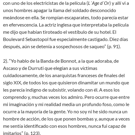
con uno de los electricistas de la película (
L´Age d´Or
) y allí vi a
unos hombres apagar la llama del soldado desconocido
meándose en ella. Se rompían escaparates, todo parecía estar
en efervescencia. La actriz inglesa que interpretaba la película
me dijo que habían tiroteado el vestíbulo de su hotel. El
Boulevard Sebastopol fue especialmente castigado. Diez días
después, aún se detenía a sospechosos de saqueo” (p. 91).
2). “Yo hablo de la Banda de Bonnot, a la que adoraba, de
Ascaso y de Durruti que elegían a sus víctimas
cuidadosamente, de los anarquistas franceses de finales del
siglo XIX, de todos los que quisieron dinamitar un mundo que
les parecía indigno de subsistir, volando con él. A esos los
comprendo y, muchas veces los admiro. Pero ocurre que entre
mi imaginación y mi realidad media un profundo foso, como le
ocurre a la mayoría de la gente. Yo no soy ni he sido nunca un
hombre de acción, de los que ponen bombas y, aunque a veces
me sentía identificado con esos hombres, nunca fui capaz de
imitarlos” (p. 123).