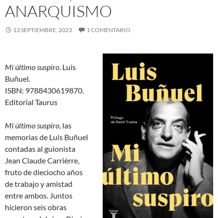
ANARQUISMO
13 SEPTIEMBRE, 2023
1 COMENTARIO
Mi último suspiro
. Luis
Buñuel.
ISBN: 9788430619870.
Editorial Taurus
Mi último suspiro
, las
memorias de Luis Buñuel
contadas al guionista
Jean Claude Carriérre,
fruto de dieciocho años
de trabajo y amistad
entre ambos. Juntos
hicieron seis obras