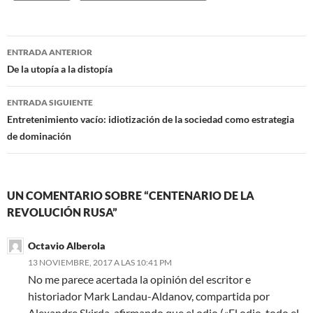
Navegación
ENTRADA ANTERIOR
de
De la utopía a la distopía
entradas
ENTRADA SIGUIENTE
Entretenimiento vacío: idiotización de la sociedad como estrategia
de dominación
UN COMENTARIO SOBRE “CENTENARIO DE LA
REVOLUCIÓN RUSA”
Octavio Alberola
13 NOVIEMBRE, 2017 A LAS 10:41 PM
No me parece acertada la opinión del escritor e
historiador Mark Landau-Aldanov, compartida por
Alexandre Skirda, afirmando que el odio («El odio, todo el