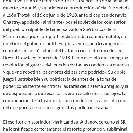
de la revolución de febrero de 1917, la supresión de la pena de
muerte, se anuló, y su primera reintroducción oficial fue debida
a León Trotski el 16 de junio de 1918, ante el capitán de navío
Chastny, apodado «almirante» por el soviet de los comisarios
del pueblo, culpable de haber salvado a 236 barcos de la
Marina rusa que el propio Trotski se había comprometido, en
nombre del gobierno bolchevique, a entregar a los imperios
centrales en los términos del tratado concluido con ellos en
Brest-Litovsk en febrero de 1918. Lenin escribió que «ninguna
revolución ni guerra civil pueden evitar las condenas a muerte»
y que «no repetiría los errores del zarismo podrido». Su doble
juego ilustraba bien su política: la de antes de la toma del
poder, consistente en criticar las taras del sistema antiguo, y la
de después, en la que esas taras eran excelentes a sus ojos. La
continuación de la historia ha sido un descenso a los infiernos,
del que pocos de sus protagonistas pudieron escapar.
El escritor e historiador Mark Landau-Aldanov, cercano al SR,
ha identificado certeramente el resorte profundo y subliminal