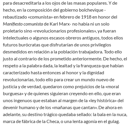
para desacreditarla a los ojos de las masas populares. Y de
hecho, en la composición del gobierno bolchevique -
rebautizado «comunista» en febrero de 1918 en honor del
Manifiesto comunista
de Karl Marx- no había ni un solo
proletario sino «revolucionarios profesionales», ya fueran
intelectuales o algunos escasos obreros antiguos, todos ellos
futuros burócratas que disfrutarían de unos privilegios
desmedidos en relación a la población trabajadora. Todo ello
justo al contrario de los prometido anteriormente. De hecho, el
respeto a la palabra dada, la lealtad y la franqueza que habían
caracterizado hasta entonces al honor y la dignidad
revolucionarias, todo ello para crear un mundo nuevo de
justicia y de verdad, quedaron como prejuicios de la «moral
burguesa» y de quienes siguieran creyendo en ello, que eran
unos ingenuos que estaban al margen de la «ley histórica» del
devenir humano y de los «mañanas que cantan». De ahora en
adelante, su destino trágico quedaba sellado: la bala en la nuca,
marca de fábrica de la Checa, o una lenta agonía en el gulag.