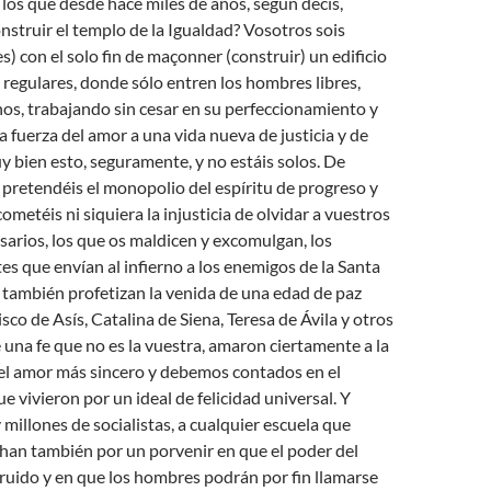
 los que desde hace miles de años, según decís,
onstruir el templo de la Igualdad? Vosotros sois
s) con el solo fin de maçonner (construir) un edificio
regulares, donde sólo entren los hombres libres,
os, trabajando sin cesar en su perfeccionamiento y
a fuerza del amor a una vida nueva de justicia y de
 bien esto, seguramente, y no estáis solos. De
pretendéis el monopolio del espíritu de progreso y
ometéis ni siquiera la injusticia de olvidar a vuestros
sarios, los que os maldicen y excomulgan, los
tes que envían al infierno a los enemigos de la Santa
e también profetizan la venida de una edad de paz
isco de Asís, Catalina de Siena, Teresa de Ávila y otros
 una fe que no es la vuestra, amaron ciertamente a la
l amor más sincero y debemos contados en el
e vivieron por un ideal de felicidad universal. Y
 millones de socialistas, a cualquier escuela que
han también por un porvenir en que el poder del
truido y en que los hombres podrán por fin llamarse