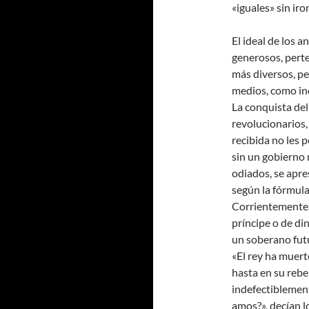
«iguales» sin iro
El ideal de los 
generosos, perten
más diversos, pe
medios, como ind
La conquista del
revolucionarios,
recibida no les 
sin un gobierno 
odiados, se apre
según la fórmula
Corrientemente,
príncipe o de di
un soberano fut
«El rey ha muerto
hasta en su rebel
indefectiblement
amos?», decían lo