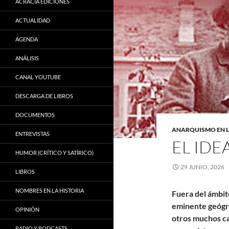
ACRACIA EDICIONES
ACTUALIDAD
AGENDA
ANÁLISIS
CANAL YOUTUBE
DESCARGA DE LIBROS
DOCUMENTOS
ANARQUISMO EN L
ENTREVISTAS
EL IDE
HUMOR (CRÍTICO Y SATÍRICO)
29 JUNIO, 2026
LIBROS
NOMBRES EN LA HISTORIA
Fuera del ámbit
eminente geógr
OPINIÓN
otros muchos c
RADIO Y PODCASTS