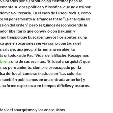
 valorados por su producción científica pero se
mente su obra política y filosófica, que no está por
démica o literaria. En el caso de Eliseo Reclus, como
e su pensamiento a la famosa frase “La anarquía es
resión del orden”, pero seguimos desconociendo la
ador libertario que convivió con Bakunin y
ismo tiempo que buscaba nuevos horizontes a una
ica que en ocasiones servía como coartada del
s salvaje; una geografía humana en abierta
más ortodoxa de Paul Vidal de la Blache. Recogemos
Obrera
uno de sus escritos, “El ideal anarquista”, que
n su pensamiento, siempre preocupado por la
ica del ideal (como se trasluce en “Las colonias
e también publicamos en una entrada anterior) y
una firme esperanza en tiempos difíciles y oscuros.
ideal del anarquismo y los anarquistas