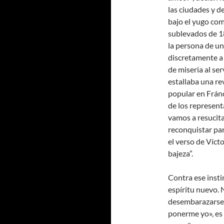
las ciudades y d
bajo el yugo com
sublevados de 18
la persona de un
discretamente a
de miseria al se
estallaba una r
popular en Fránc
de los represent
vamos a resucit
reconquistar par
el verso de Víct
bajeza”.
Contra ese inst
espíritu nuevo. 
desembarazarse d
ponerme yo», es 