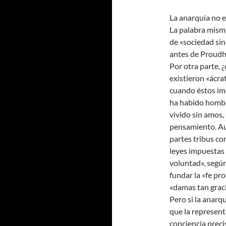
La anarquía no e
La palabra mism
de «sociedad sin
antes de Proudh
Por otra parte, 
existieron «ácra
cuando éstos im
ha habido hombre
vivido sin amos,
pensamiento. Au
partes tribus c
leyes impuestas 
voluntad», según
fundar la «fe pr
«damas tan graci
Pero si la anarq
que la represent
conciencia preci