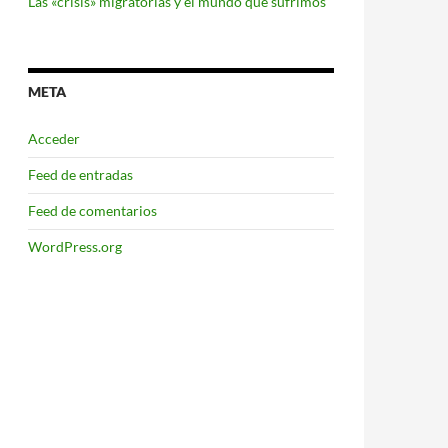
Las «crisis» migratorias y el mundo que sufrimos
META
Acceder
Feed de entradas
Feed de comentarios
WordPress.org