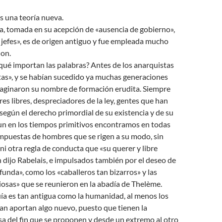
s una teoría nueva.
a, tomada en su acepción de «ausencia de gobierno»,
 jefes», es de origen antiguo y fue empleada mucho
on.
¿qué importan las palabras? Antes de los anarquistas
tas», y se habían sucedido ya muchas generaciones
aginaron su nombre de formación erudita. Siempre
s libres, despreciadores de la ley, gentes que han
 según el derecho primordial de su existencia y de su
n en los tiempos primitivos encontramos en todas
ompuestas de hombres que se rigen a su modo, sin
ni otra regla de conducta que «su querer y libre
 dijo Rabelais, e impulsados también por el deseo de
ofunda», como los «caballeros tan bizarros» y las
osas» que se reunieron en la abadía de Thelème.
uía es tan antigua como la humanidad, al menos los
an aportan algo nuevo, puesto que tienen la
sa del fin que se proponen y desde un extremo al otro