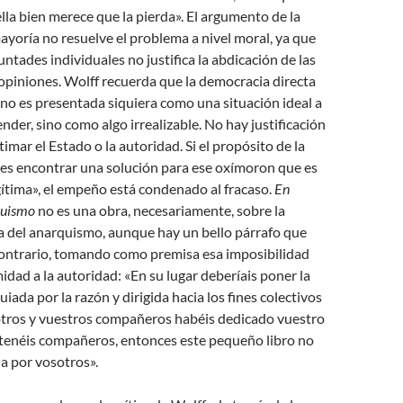
lla bien merece que la pierda». El argumento de la
ayoría no resuelve el problema a nivel moral, ya que
untades individuales no justifica la abdicación de las
opiniones. Wolff recuerda que la democracia directa
no es presentada siquiera como una situación ideal a
nder, sino como algo irrealizable. No hay justificación
timar el Estado o la autoridad. Si el propósito de la
ca es encontrar una solución para ese oxímoron que es
gítima», el empeño está condenado al fracaso.
En
quismo
no es una obra, necesariamente, sobre la
ca del anarquismo, aunque hay un bello párrafo que
 contrario, tomando como premisa esa imposibilidad
midad a la autoridad: «En su lugar deberíais poner la
guiada por la razón y dirigida hacia los fines colectivos
sotros y vuestros compañeros habéis dedicado vuestro
 tenéis compañeros, entonces este pequeño libro no
a por vosotros».