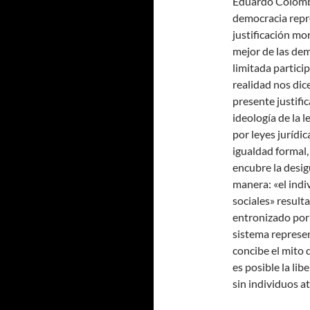
Eduardo Colombo 
democracia repre
justificación mor
mejor de las dem
limitada partici
realidad nos dice
presente justifi
ideología de la
por leyes jurídi
igualdad formal
encubre la desig
manera: «el indi
sociales» resulta
entronizado por 
sistema represe
concibe el mito d
es posible la lib
sin individuos a