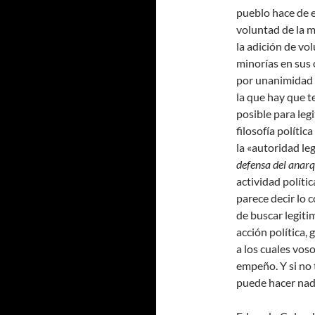
pueblo hace de e
voluntad de la m
la adición de vol
minorías en sus 
por unanimidad 
la que hay que te
posible para legi
filosofía políti
la «autoridad le
defensa del anar
actividad políti
parece decir lo
de buscar legiti
acción política, 
a los cuales vo
empeño. Y si no
puede hacer nad