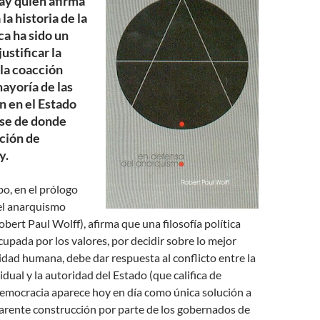
ay quien afirma
 la historia de la
ica ha sido un
ustificar la
la coacción
mayoría de las
n en el Estado
rse de donde
ción de
y.
, en el prólogo
el anarquismo
obert Paul Wolff), afirma que una filosofía política
upada por los valores, por decidir sobre lo mejor
dad humana, debe dar respuesta al conflicto entre la
dual y la autoridad del Estado (que califica de
democracia aparece hoy en día como única solución a
parente construcción por parte de los gobernados de