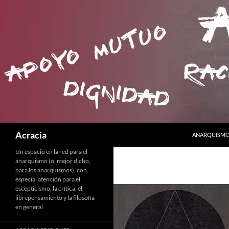
SALTAR AL C
Buscar
Acracia
ANARQUISMO 
Un espacio en la red para el
anarquismo (o, mejor dicho,
para los anarquismos), con
especial atención para el
escepticismo, la crítica, el
librepensamiento y la filosofía
en general