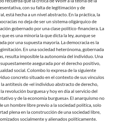
recuerda que la crítica de Wolff a la teoría de la
sentativa, con su falta de legitimación y de
al, está hecha a un nivel abstracto. En la práctica, la
ocracias no deja de ser un sistema oligárquico de
pación gobernado por una clase político-financiera. La
 que es una minoría la que dicta la ley, aunque se
cada por una supuesta mayoría. La democracia es la
 legimitación. En una sociedad heterónoma, gobernada
cas, resulta imposible la autonomía del individuo. Una
, supuestamente asegurada por el derecho positivo,
ualdad social. Colombo lo expresa de la siguiente
viduo concreto situado en el contexto de sus vínculos
 la antítesis de «el individuo abstracto de derecho,
la revolución burguesa y hoy en día al servicio del
ntativo y de la economía burguesa». El anarquismo no
e un hombre libre previo a la sociedad política, solo
ertad plena en la construcción de una sociedad libre,
tomizados socialmente y alienados políticamente.