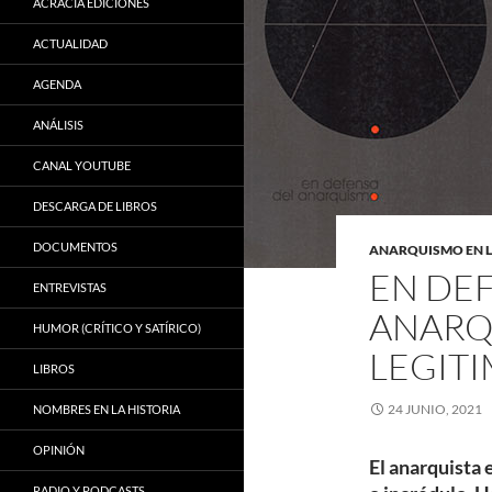
ACRACIA EDICIONES
ACTUALIDAD
AGENDA
ANÁLISIS
CANAL YOUTUBE
DESCARGA DE LIBROS
DOCUMENTOS
ANARQUISMO EN 
EN DE
ENTREVISTAS
ANARQU
HUMOR (CRÍTICO Y SATÍRICO)
LEGIT
LIBROS
24 JUNIO, 2021
NOMBRES EN LA HISTORIA
OPINIÓN
El anarquista 
RADIO Y PODCASTS