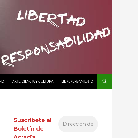
SMO
ARTE, CIENCIA Y CULTURA
LIBREPENSAMIENTO
Suscríbete al
Boletín de
Acracia