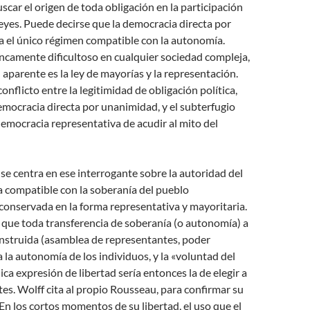
scar el origen de toda obligación en la participación
leyes. Puede decirse que la democracia directa por
a el único régimen compatible con la autonomía.
ncamente dificultoso en cualquier sociedad compleja,
n aparente es la ley de mayorías y la representación.
onflicto entre la legitimidad de obligación política,
emocracia directa por unanimidad, y el subterfugio
democracia representativa de acudir al mito del
f se centra en ese interrogante sobre la autoridad del
ta compatible con la soberanía del pueblo
onservada en la forma representativa y mayoritaria.
 que toda transferencia de soberanía (o autonomía) a
onstruida (asamblea de representantes, poder
a la autonomía de los individuos, y la «voluntad del
ica expresión de libertad sería entonces la de elegir a
es. Wolff cita al propio Rousseau, para confirmar su
n los cortos momentos de su libertad, el uso que el