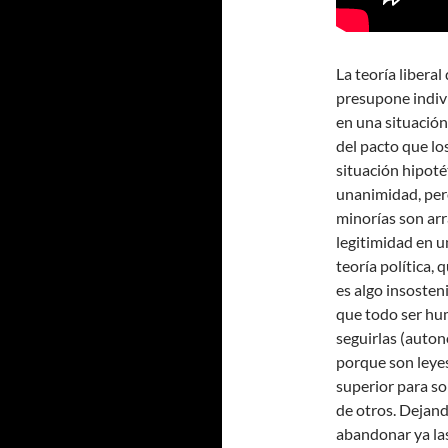
La teoría liberal
presupone individ
en una situación 
del pacto que lo
situación hipoté
unanimidad, pero
minorías son arr
legitimidad en u
teoría política,
es algo insosten
que todo ser hum
seguirlas (auton
porque son leyes
superior para so
de otros. Dejand
abandonar ya las