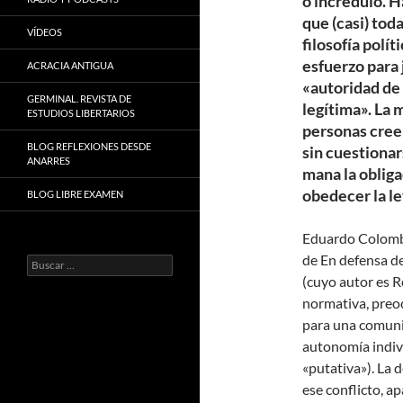
o incrédulo. H
que (casi) toda
VÍDEOS
filosofía polít
esfuerzo para j
ACRACIA ANTIGUA
«autoridad de 
GERMINAL. REVISTA DE
legítima». La 
ESTUDIOS LIBERTARIOS
personas cree
BLOG REFLEXIONES DESDE
sin cuestiona
ANARRES
mana la obliga
obedecer la le
BLOG LIBRE EXAMEN
Eduardo Colombo
de En defensa d
Buscar:
(cuyo autor es R
normativa, preoc
para una comuni
autonomía indivi
«putativa»). La 
ese conflicto, a