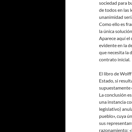
sociedad para bu
de todos en las 
unanimidad serí
Como ello es fra
la única solució
Aparece aquí el c
evidente en la d
que necesita la 
contrato inicial.
El libro de Wolf
Estado, si resul
supuestamente c
La conclusión es
una instancia c
legislativo) anul
pueblo», cuya ún
sus representant
razonamiento: «E