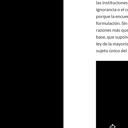
las instituciones
ignorancia o el 
porque la encuen
formulación. Sin
razones más que o
base, que supone
ley de la mayorí
sujeto único del